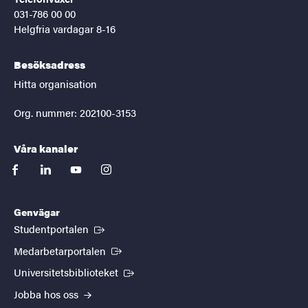
031-786 00 00
Helgfria vardagar 8-16
Besöksadress
Hitta organisation
Org. nummer: 202100-3153
Våra kanaler
facebook
linkedin
youtube
instagram
Genvägar
(Extern länk)
Studentportalen
(Extern länk)
Medarbetarportalen
(Extern länk)
Universitetsbiblioteket
Jobba hos oss