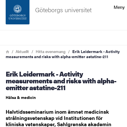
Sökfunktionen
Meny
Göteborgs universitet
Sidfoten
Sök
Kontakta universitetet
Länkstig
Hem
Aktuellt
Hitta evenemang
Erik Leidermark - Activity
measurements and risks with alpha-emitter astatine-211
Om webbplatsen
Erik Leidermark - Activity
measurements and risks with alpha-
emitter astatine-211
Hälsa & medicin
Halvtidsseminarium inom ämnet medicinsk
strålningsvetenskap vid Institutionen för
kliniska vetenskaper, Sahlgrenska akademin