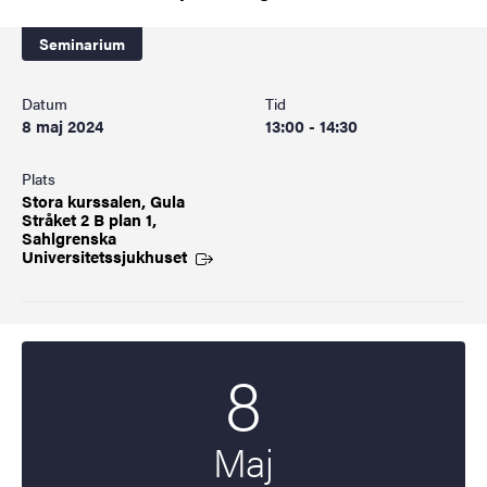
Seminarium
Datum
Tid
8 maj 2024
13:00 - 14:30
Plats
Stora kurssalen, Gula
Stråket 2 B plan 1,
Sahlgrenska
Universitetssjukhuset
8
Startdatum
2024
Maj