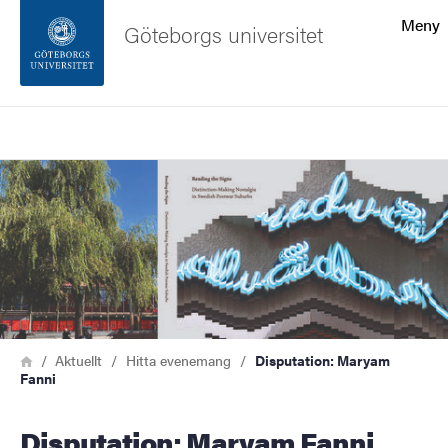
Sökfunktionen
Meny
Göteborgs universitet
Sidfoten
Sök
Kontakta universitetet
Bild
Om webbplatsen
Länkstig
Hem
Aktuellt
Hitta evenemang
Disputation: Maryam
Fanni
Disputation: Maryam Fanni