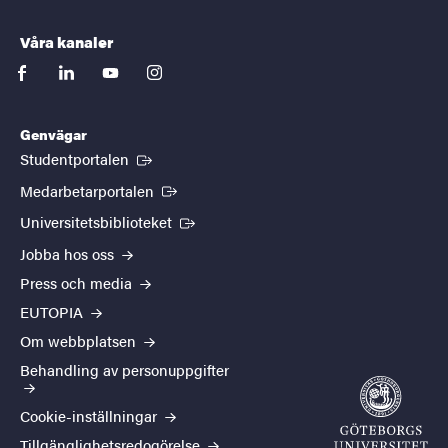
Våra kanaler
facebook
linkedin
youtube
instagram
Genvägar
(Extern länk)
Studentportalen
(Extern länk)
Medarbetarportalen
(Extern länk)
Universitetsbiblioteket
Jobba hos oss
Press och media
EUTOPIA
Om webbplatsen
Behandling av personuppgifter
Cookie-inställningar
Tillgänglighetsredogörelse