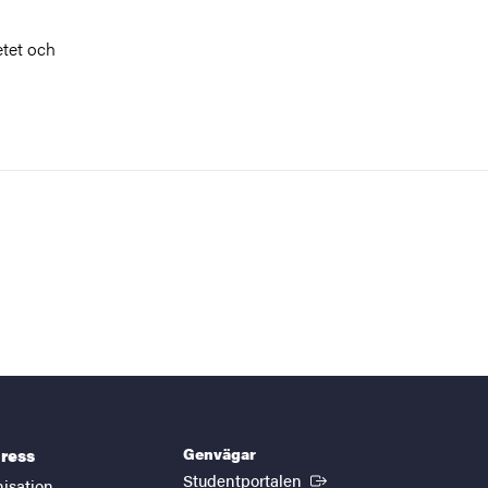
etet och
Genvägar
ress
(Extern länk)
Studentportalen
nisation