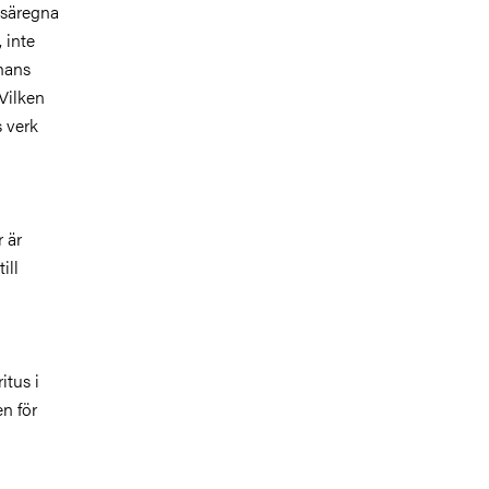
 säregna
 inte
 hans
 Vilken
 verk
r är
ill
itus i
n för