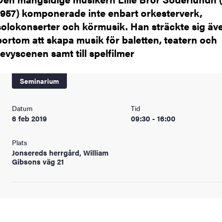
1957) komponerade inte enbart orkesterverk,
solokonserter och körmusik. Han sträckte sig äv
bortom att skapa musik för baletten, teatern och
revyscenen samt till spelfilmer
Seminarium
Datum
Tid
6 feb 2019
09:30 - 16:00
Plats
Jonsereds herrgård, William
Gibsons väg 21