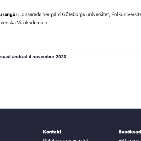
Jonsereds herrgård Göteborgs universitet, Folkuniversit
rrangör:
venska Visakademien
enast ändrad
4 november 2020
Kontakt
Besöksad
Göteborgs universitet
Hitta orga