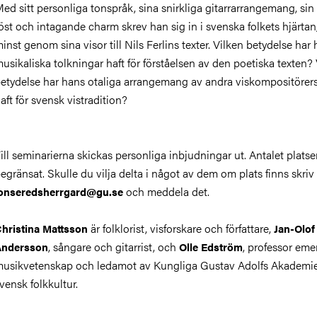
ed sitt personliga tonspråk, sina snirkliga gitarrarrangemang, sin
öst och intagande charm skrev han sig in i svenska folkets hjärtan,
inst genom sina visor till Nils Ferlins texter. Vilken betydelse har
usikaliska tolkningar haft för förståelsen av den poetiska texten?
etydelse har hans otaliga arrangemang av andra viskompositörers
aft för svensk vistradition?
ill seminarierna skickas personliga inbjudningar ut. Antalet platse
egränsat. Skulle du vilja delta i något av dem om plats finns skriv t
och meddela det.
onseredsherrgard@gu.se
är folklorist, visforskare och författare,
hristina Mattsson
Jan-Olof
, sångare och gitarrist, och
, professor emer
Andersson
Olle Edström
usikvetenskap och ledamot av Kungliga Gustav Adolfs Akademie
vensk folkkultur.