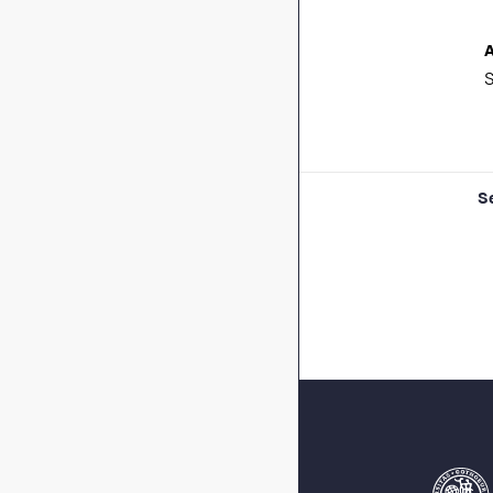
A
S
S