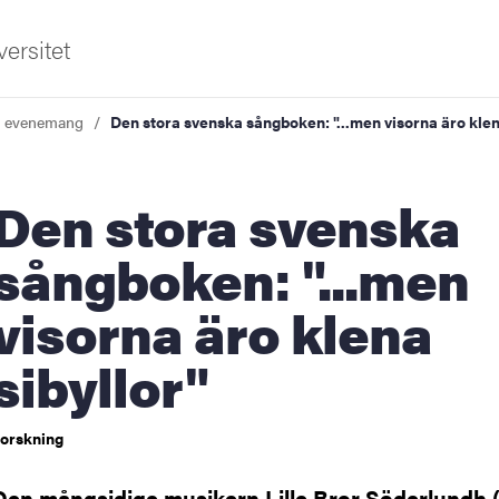
ersitet
a evenemang
Den stora svenska sångboken: "...men visorna äro klen
 stora svenska
sångboken: "...men
visorna äro klena
ldning
sibyllor"
och innovation
tetet
orskning
Den mångsidige musikern Lille Bror Söderlundh (