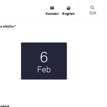
Sök
Kontakt
English
a sibyllor"
6
Startdatum
2019
Feb
1912-