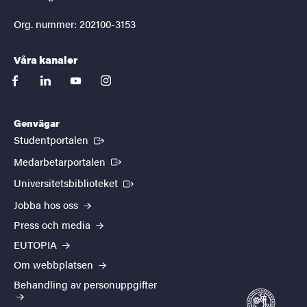
Org. nummer: 202100-3153
Våra kanaler
facebook
linkedin
youtube
instagram
Genvägar
(Extern länk)
Studentportalen
(Extern länk)
Medarbetarportalen
(Extern länk)
Universitetsbiblioteket
Jobba hos oss
Press och media
EUTOPIA
Om webbplatsen
Behandling av personuppgifter