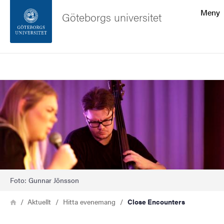
Sökfunktionen
Meny
Göteborgs universitet
Sidfoten
Sök
Kontakta universitetet
Bild
Om webbplatsen
Foto: Gunnar Jönsson
Länkstig
Hem
Aktuellt
Hitta evenemang
Close Encounters