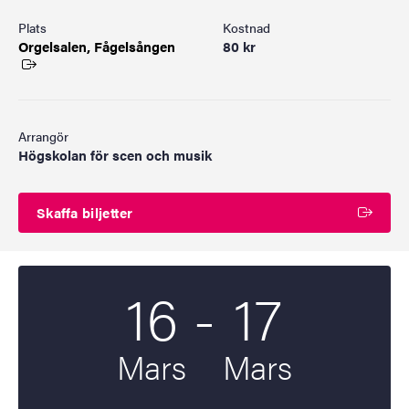
Plats
Kostnad
Orgelsalen,
Fågelsången
80 kr
Arrangör
Högskolan för scen och musik
Skaffa biljetter
Till
16
-
17
Startdatum
2026
Slutdatum
2026
Mars
Mars