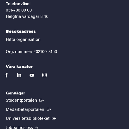
Telefonväxel
031-786 00 00
Helgfria vardagar 8-16
Besöksadress
Hitta organisation
Org. nummer: 202100-3153
Våra kanaler
facebook
linkedin
youtube
instagram
Genvägar
(Extern länk)
Studentportalen
(Extern länk)
Medarbetarportalen
(Extern länk)
Universitetsbiblioteket
Jobba hos oss