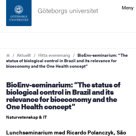
Sökfunktionen
Meny
Göteborgs universitet
Sidfoten
Sök
Kontakta universitetet
Länkstig
Hem
Aktuellt
Hitta evenemang
BioEnv-seminarium: “The
status of biological control in Brazil and its relevance for
Om webbplatsen
bioeconomy and the One Health concept”
BioEnv-seminarium: “The status of
biological control in Brazil and its
relevance for bioeconomy and the
One Health concept”
Naturvetenskap & IT
Lunchseminarium med Ricardo Polanczyk, São