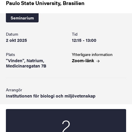
Paulo State University, Brasilien
Seminarium
Datum
Tid
2 okt 2025
12:15 - 13:00
Plats
Ytterligare information
"Vinden", Natrium,
Zoom-länk
Medicinaregatan 7B
Arrangör
Institutionen för biologi och miljövetenskap
2
Startdatum
2025