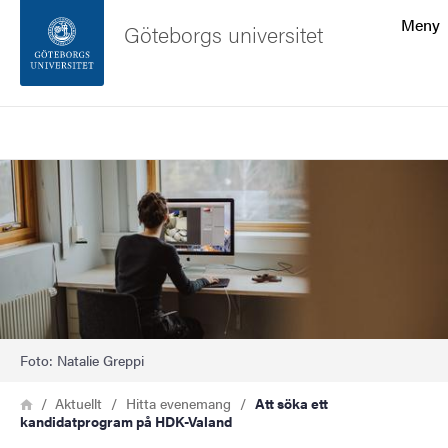
Sökfunktionen
Meny
Göteborgs universitet
Sidfoten
Sök
Kontakta universitetet
Bild
Om webbplatsen
Foto: Natalie Greppi
Länkstig
Hem
Aktuellt
Hitta evenemang
Att söka ett
kandidatprogram på HDK-Valand