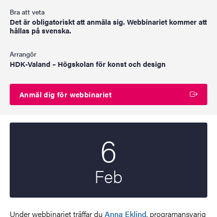
Bra att veta
Det är obligatoriskt att anmäla sig. Webbinariet kommer att
hållas på svenska.
Arrangör
HDK-Valand – Högskolan för konst och design
Anmäl dig för webbinariet
6
Startdatum
2025
Feb
Under webbinariet träffar du
Anna Eklind
, programansvarig