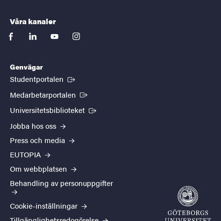
Våra kanaler
facebook
linkedin
youtube
instagram
Genvägar
(Extern länk)
Studentportalen
(Extern länk)
Medarbetarportalen
(Extern länk)
Universitetsbiblioteket
Jobba hos oss
Press och media
EUTOPIA
Om webbplatsen
Behandling av personuppgifter
Cookie-inställningar
Tillgänglighetsredogörelse