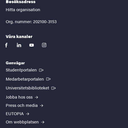
Besöksadress
Hitta organisation
Org. nummer: 202100-3153
Våra kanaler
facebook
linkedin
youtube
instagram
Genvägar
(Extern länk)
Studentportalen
(Extern länk)
Medarbetarportalen
(Extern länk)
Universitetsbiblioteket
Jobba hos oss
Press och media
EUTOPIA
Om webbplatsen