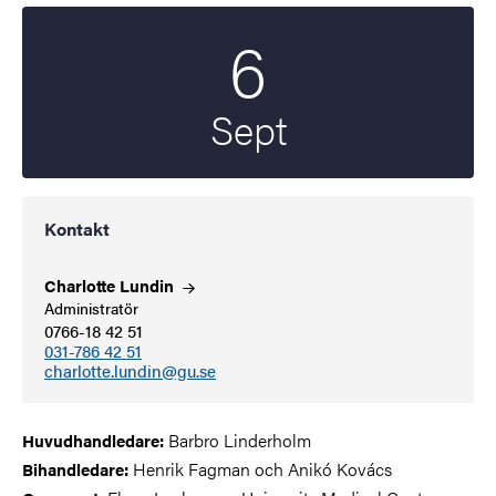
6
Startdatum
2024
Sept
Kontakt
Charlotte
Lundin
Administratör
0766-18 42 51
031-786 42 51
charlotte.lundin@gu.se
Barbro Linderholm
Huvudhandledare:
Henrik Fagman och Anikó Kovács
Bihandledare: