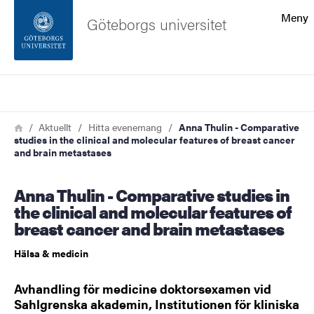
Sökfunktionen
Meny
Göteborgs universitet
Sidfoten
Sök
Kontakta universitetet
Länkstig
Hem
Aktuellt
Hitta evenemang
Anna Thulin - Comparative
studies in the clinical and molecular features of breast cancer
Om webbplatsen
and brain metastases
Anna Thulin - Comparative studies in
the clinical and molecular features of
breast cancer and brain metastases
Hälsa & medicin
Avhandling för medicine doktorsexamen vid
Sahlgrenska akademin, Institutionen för kliniska