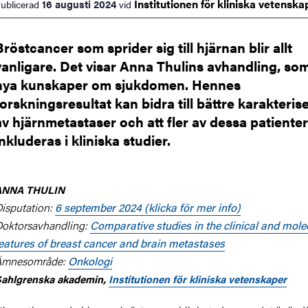
Institutionen för kliniska
vetenska
16 augusti 2024
ublicerad
vid
Bröstcancer som sprider sig till hjärnan blir allt
vanligare. Det visar Anna Thulins avhandling, so
nya kunskaper om sjukdomen. Hennes
forskningsresultat kan bidra till bättre karakteris
av hjärnmetastaser och att fler av dessa patienter
inkluderas i kliniska studier.
ANNA THULIN
isputation:
6 september 2024 (klicka för mer info)
oktorsavhandling:
Comparative studies in the clinical and mole
eatures of breast cancer and brain metastases
Ämnesområde:
Onkologi
ahlgrenska akademin,
Institutionen för kliniska vetenskaper