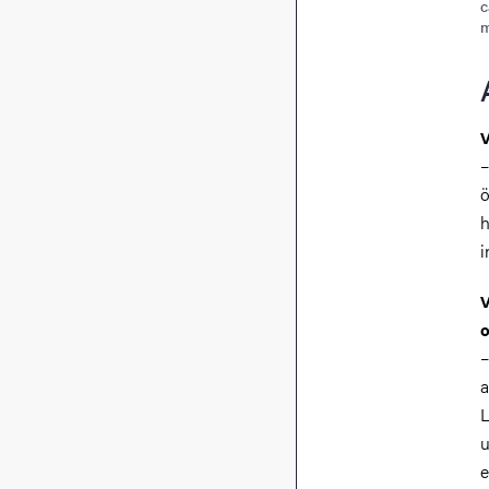
c
m
V
–
ö
h
i
V
o
–
a
L
u
e