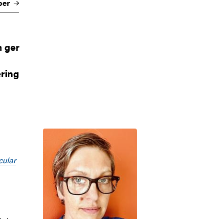
per
m ger
ering
Bild
cular