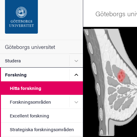
Sökfunktionen
Göteborgs univ
Sidfoten
Bild
Kontakta universitetet
Göteborgs universitet
Undermeny för Studera
Studera
Om webbplatsen
Undermeny för Forskning
Forskning
Hitta forskning
Undermeny för Forskning
Forskningsområden
Excellent forskning
Strategiska forskningsområden