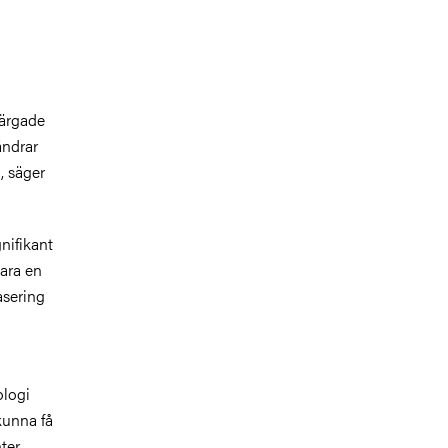
färgade
ändrar
, säger
nifikant
vara en
asering
ologi
 kunna få
ter