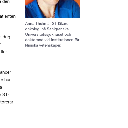
å den
atienten
Anna Thulin är ST-läkare i
onkologi på Sahlgrenska
Universitetssjukhuset och
aldrig
doktorand vid Institutionen för
r
kliniska vetenskaper.
fler
cancer
er har
ka
r ST-
torerar