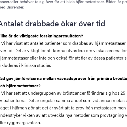
ancerceller behöver ta sig över för att bilda hjärnmetastaser. Bilden är p
ed Biorender.
Antalet drabbade ökar över tid
ilka är de viktigaste forskningsresultaten?
 Vi har visat att antalet patienter som drabbas av hjärnmetastaser
ver tid. Det är viktigt för att kunna utvärdera om vi ska screena för
järnmetastaser eller inte och också för att fler av dessa patienter 
nkluderas i kliniska studier.
ad gav jämförelserna mellan vävnadsprover från primära bröstt
ch hjärnmetastaser?
 Vi har sett att undergruppen av bröstcancer förändrar sig hos 25
v patienterna. Det är ungefär samma andel som vid annan metasta
äget i hjärnan gör att det är svårt att ta prov från metastasen men
nderstryker vikten av att utveckla nya metoder som provtagning v
ller ryggmärgsvätska.