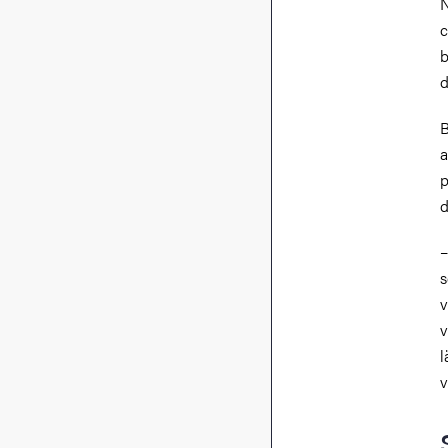
N
c
b
d
B
a
p
d
–
s
v
v
l
v