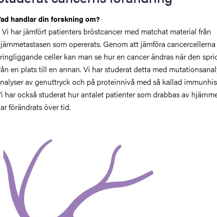
ad handlar din forskning om?
 Vi har jämfört patienters bröstcancer med matchat material från
järnmetastasen som opererats. Genom att jämföra cancercellerna
ringliggande celler kan man se hur en cancer ändras när den sprid
rån en plats till en annan. Vi har studerat detta med mutationsanal
nalyser av genuttryck och på proteinnivå med så kallad immunhi
i har också studerat hur antalet patienter som drabbas av hjärnm
ar förändrats över tid.