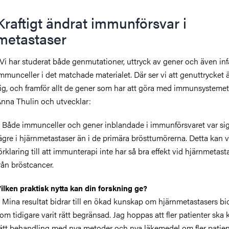
Kraftigt ändrat immunförsvar i
metastaser
Vi har studerat både genmutationer, uttryck av gener och även in
mmunceller i det matchade materialet. Där ser vi att genuttrycket 
ig, och framför allt de gener som har att göra med immunsystemet
nna Thulin och utvecklar:
 Både immunceller och gener inblandade i immunförsvaret var sig
ägre i hjärnmetastaser än i de primära brösttumörerna. Detta kan 
örklaring till att immunterapi inte har så bra effekt vid hjärnmetast
rån bröstcancer.
ilken praktisk nytta kan din forskning ge?
 Mina resultat bidrar till en ökad kunskap om hjärnmetastasers bi
om tidigare varit rätt begränsad. Jag hoppas att fler patienter ska
ätt behandling med nya metoder och nya läkemedel om fler patien