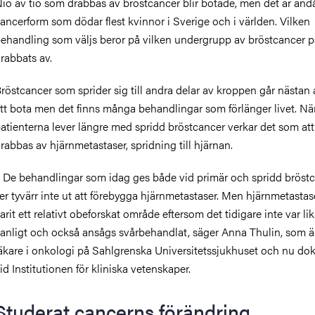
io av tio som drabbas av bröstcancer blir botade, men det är änd
ancerform som dödar flest kvinnor i Sverige och i världen. Vilken
ehandling som väljs beror på vilken undergrupp av bröstcancer p
rabbats av.
röstcancer som sprider sig till andra delar av kroppen går nästan 
tt bota men det finns många behandlingar som förlänger livet. Nä
atienterna lever längre med spridd bröstcancer verkar det som att 
rabbas av hjärnmetastaser, spridning till hjärnan.
 De behandlingar som idag ges både vid primär och spridd bröst
er tyvärr inte ut att förebygga hjärnmetastaser. Men hjärnmetastas
arit ett relativt obeforskat område eftersom det tidigare inte var li
anligt och också ansågs svårbehandlat, säger Anna Thulin, som ä
äkare i onkologi på Sahlgrenska Universitetssjukhuset och nu dok
id Institutionen för kliniska vetenskaper.
Studerat cancerns förändring