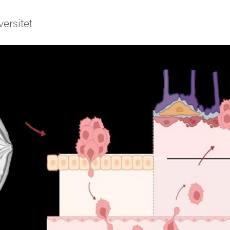
ersitet
sområden