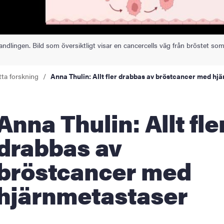
ningen
handlingen. Bild som översiktligt visar en cancercells väg från bröstet som
ldning
tta forskning
Anna Thulin: Allt fler drabbas av bröstcancer med hj
och innovation
tetet
Thulin: Allt fler
drabbas av
bröstcancer med
hjärnmetastaser