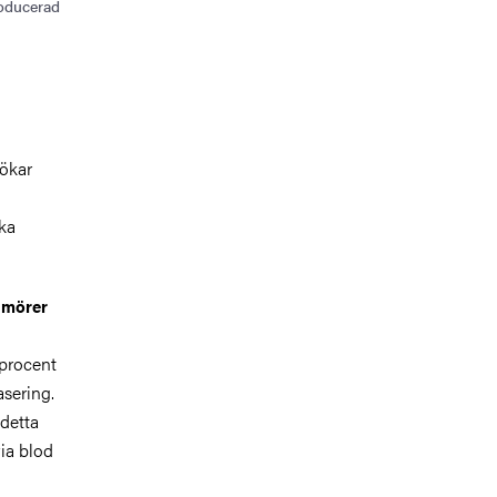
roducerad
 ökar
ska
umörer
 procent
sering.
 detta
ia blod