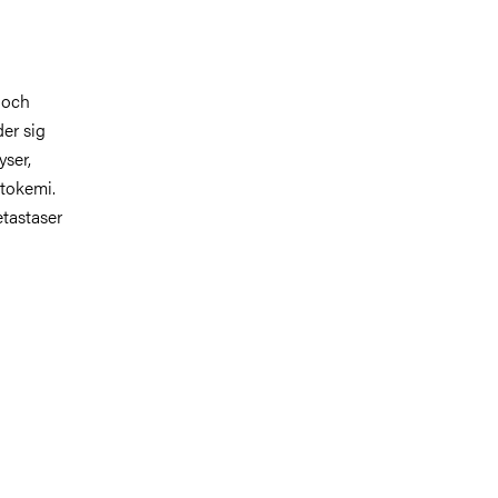
 och
er sig
yser,
stokemi.
etastaser