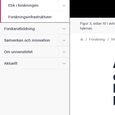
Undermeny för Etik i forsk
Etik i forskningen
Forskningsinfrastrukturer
Figur 3, sidan 10 i av
Undermeny för Forskarutbi
hjärnan.
Forskarutbildning
Länkstig
Hem
Forskning
Hi
Undermeny för Samverkan 
Samverkan och innovation
Undermeny för Om universi
Om universitetet
Anna 
Undermeny för Aktuellt
Aktuellt