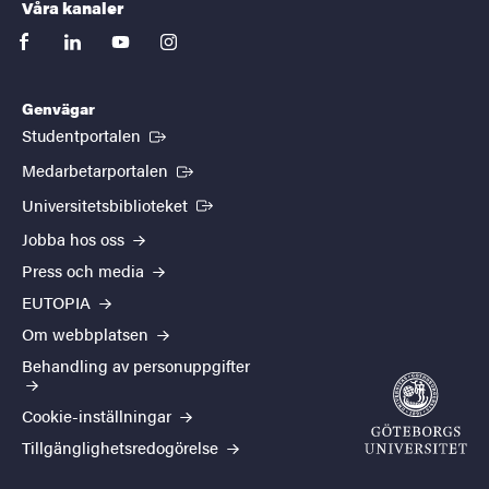
Våra kanaler
facebook
linkedin
youtube
instagram
Genvägar
(Extern länk)
Studentportalen
(Extern länk)
Medarbetarportalen
(Extern länk)
Universitetsbiblioteket
Jobba hos oss
Press och media
EUTOPIA
Om webbplatsen
Behandling av personuppgifter
Cookie-inställningar
Tillgänglighetsredogörelse