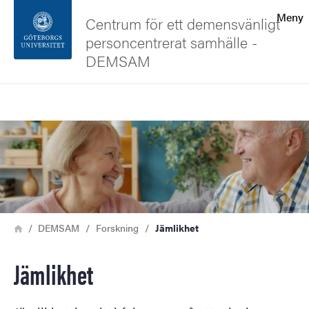
Sökfunktionen
Meny
Centrum för ett demensvänligt
personcentrerat samhälle -
Sidfoten
DEMSAM
Kontakta universitetet
Sök
Bild
Om webbplatsen
Länkstig
Hem
DEMSAM
Forskning
Jämlikhet
Jämlikhet