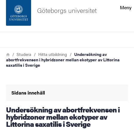
Sökfunktionen
Meny
Göteborgs universitet
Sidfoten
Sök
Kontakta universitetet
Länkstig
Hem
Studera
Hitta utbildning
Undersökning av
abortfrekvensen i hybridzoner mellan ekotyper av Littorina
Om webbplatsen
saxatilis i Sverige
Sidans innehåll
Undersökning av abortfrekvensen i
hybridzoner mellan ekotyper av
Littorina saxatilis i Sverige