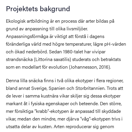
Projektets bakgrund
Ekologisk artbildning är en process där arter bildas på
grund av anpassning till olika livsmiljöer.
Anpassningsförmåga är viktigt att förstå i dagens
föränderliga värld med högre temperaturer, lägre pH-värden
och ökad nederbörd. Sedan 1980-talet har vivipar
strandsnäcka (Littorina saxatilis) studerats och betraktats
som en modellart för evolution (Johannesson, 2016).
Denna lilla snäcka finns i två olika ekotyper i flera regioner,
bland annat Sverige, Spanien och Storbritannien. Trots att
de lever i samma kustnära vikar skiljer sig dessa ekotyper
markant åt i fysiska egenskaper och beteende. Den större,
mer försiktiga ”krabb”-ekotypen är anpassad till skyddade
vikar, medan den mindre, mer djärva ”våg”-ekotypen trivs i
utsatta delar av kusten. Arten reproducerar sig genom