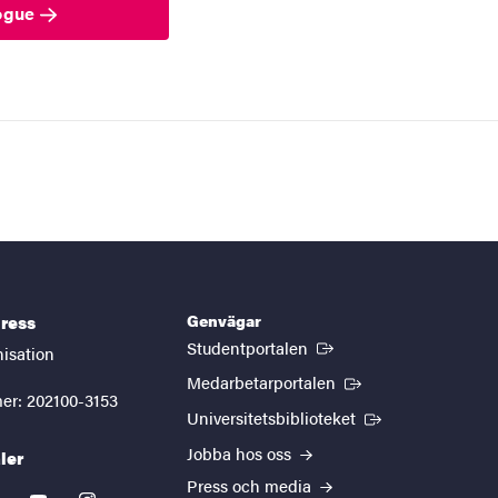
logue
Genvägar
ress
(Extern länk)
Studentportalen
nisation
(Extern länk)
Medarbetarportalen
er: 202100-3153
(Extern länk)
Universitetsbiblioteket
Jobba hos oss
ler
Press och media