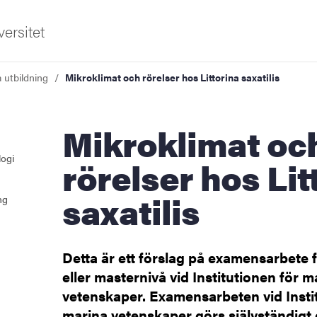
ersitet
a utbildning
Mikroklimat och rörelser hos Littorina saxatilis
Mikroklimat och
logi
rörelser hos Lit
saxatilis
ng
Detta är ett förslag på examensarbete 
eller masternivå vid Institutionen för m
vetenskaper. Examensarbeten vid Insti
marina vetenskaper görs självständig