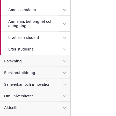
Undermeny för Ämnesomr
Ämnesområden
Anmälan, behörighet och
Undermeny för Anmälan, b
antagning
Undermeny för Livet som s
Livet som student
Undermeny för Efter studie
Efter studierna
Undermeny för Forskning
Forskning
Undermeny för Forskarutbi
Forskarutbildning
Undermeny för Samverkan 
Samverkan och innovation
Undermeny för Om universi
Om universitetet
Undermeny för Aktuellt
Aktuellt