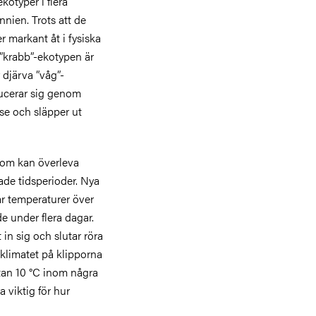
kotyper i flera
nien. Trots att de
r markant åt i fysiska
 ”krabb”-ekotypen är
 djärva ”våg”-
ducerar sig genom
åse och släpper ut
 som kan överleva
de tidsperioder. Nya
ar temperaturer över
 under flera dagar.
in sig och slutar röra
oklimatet på klipporna
tan 10 °C inom några
 viktig för hur