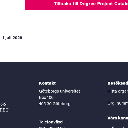
Tillbaka till Degree Project Cata
1 juli 2026
Kontakt
Besöksad
Göteborgs universitet
Hitta orga
Box 100
Org. numm
405 30 Göteborg
Våra kana
Telefonväxel
031-786 00 00