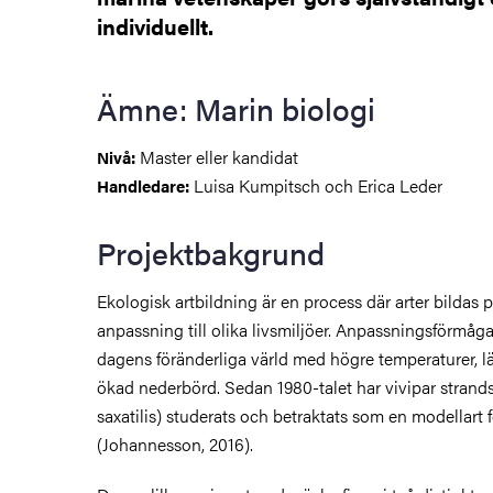
individuellt.
åden
ehörighet och antagning
Ämne: Marin biologi
tudent
Master eller kandidat
Nivå:
Luisa Kumpitsch och Erica Leder
Handledare:
rna
Projektbakgrund
Ekologisk artbildning är en process där arter bildas 
ldning
anpassning till olika livsmiljöer. Anpassningsförmåga ä
och innovation
dagens föränderliga värld med högre temperaturer, 
ökad nederbörd. Sedan 1980-talet har vivipar strands
tetet
saxatilis) studerats och betraktats som en modellart 
(Johannesson, 2016).