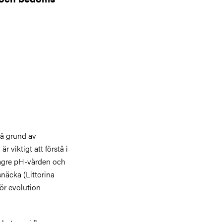
på grund av
r viktigt att förstå i
lägre pH-värden och
näcka (Littorina
för evolution