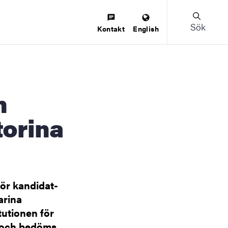
Sök
Kontakt
English
torina
för kandidat-
arina
tutionen för
t och bedöms