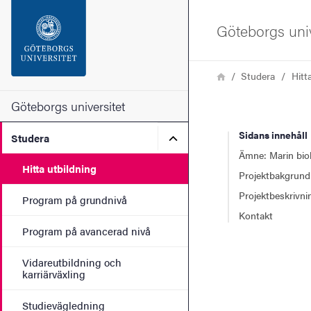
Sökfunktionen
Göteborgs univ
Sidfoten
Länkstig
Hem
Studera
Hitt
Kontakta universitetet
Göteborgs universitet
Sidans innehåll
Undermeny för Studera
Studera
Om webbplatsen
Ämne: Marin bio
Hitta utbildning
Projektbakgrund
Projektbeskrivni
Program på grundnivå
Kontakt
Program på avancerad nivå
Vidareutbildning och
karriärväxling
Studievägledning