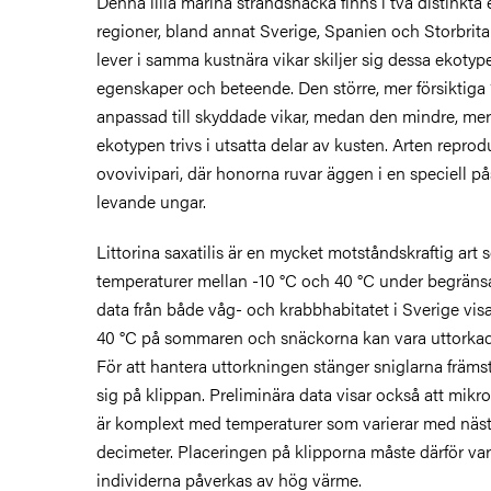
Denna lilla marina strandsnäcka finns i två distinkta e
regioner, bland annat Sverige, Spanien och Storbritan
lever i samma kustnära vikar skiljer sig dessa ekotype
egenskaper och beteende. Den större, mer försiktiga
anpassad till skyddade vikar, medan den mindre, mer
ekotypen trivs i utsatta delar av kusten. Arten repro
ovovivipari, där honorna ruvar äggen i en speciell p
levande ungar.
Littorina saxatilis är en mycket motståndskraftig art
temperaturer mellan -10 °C och 40 °C under begränsa
data från både våg- och krabbhabitatet i Sverige vis
40 °C på sommaren och snäckorna kan vara uttorkade
För att hantera uttorkningen stänger sniglarna främst 
sig på klippan. Preliminära data visar också att mikr
är komplext med temperaturer som varierar med näs
decimeter. Placeringen på klipporna måste därför vara
individerna påverkas av hög värme.