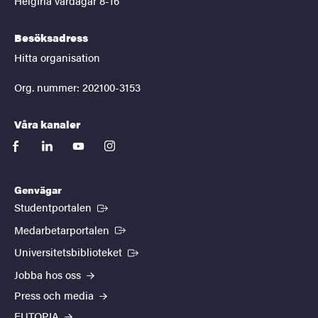
Helgfria vardagar 8-16
Besöksadress
Hitta organisation
Org. nummer: 202100-3153
Våra kanaler
facebook
linkedin
youtube
instagram
Genvägar
(Extern länk)
Studentportalen
(Extern länk)
Medarbetarportalen
(Extern länk)
Universitetsbiblioteket
Jobba hos oss
Press och media
EUTOPIA