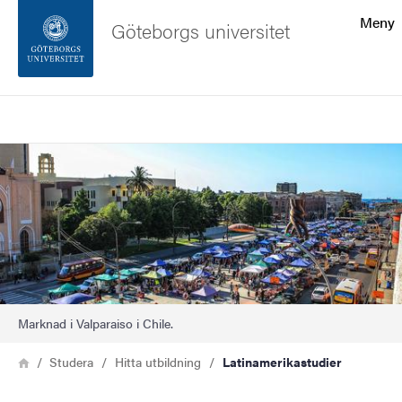
Sökfunktionen
Meny
Göteborgs universitet
Sidfoten
Sök
Kontakta universitetet
Bild
Om webbplatsen
Marknad i Valparaiso i Chile.
Länkstig
Hem
Studera
Hitta utbildning
Latinamerikastudier