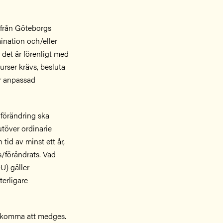
 från Göteborgs
nation och/eller
 det är förenligt med
urser krävs, besluta
er anpassad
 förändring ska
utöver ordinarie
 tid av minst ett år,
s/förändrats. Vad
U) gäller
terligare
n komma att medges.