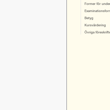
Former för unde
Examinationsfor
Betyg
Kursvärdering
Övriga föreskrift