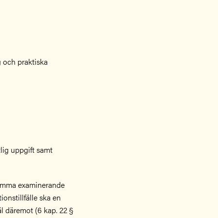
 och praktiska
ig uppgift samt
samma examinerande
onstillfälle ska en
äl däremot (6 kap. 22 §