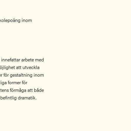
kolepoäng inom
h innefattar arbete med
öjlighet att utveckla
er för gestaltning inom
liga former för
entens förmåga att både
 befintlig dramatik.