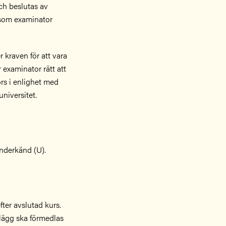
ch beslutas av
 som examinator
 kraven för att vara
 examinator rätt att
rs i enlighet med
niversitet.
nderkänd (U).
ter avslutad kurs.
plägg ska förmedlas