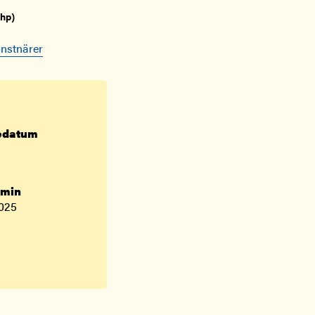
(hp)
onstnärer
dedatum
rmin
025