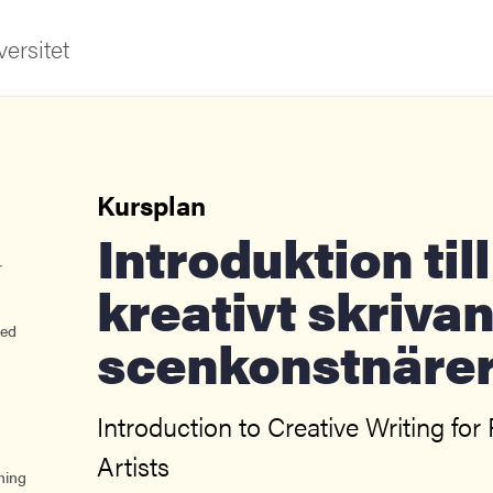
ersitet
Kursplan
Introduktion till
r
kreativt skrivan
ldning
ed
scenkonstnäre
och innovation
tetet
Introduction to Creative Writing for
Artists
ning