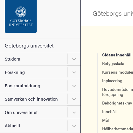
Sökfunktionen
Göteborgs univ
Sidfoten
Kontakta universitetet
Göteborgs universitet
Sidans innehåll
Undermeny för Studera
Studera
Om webbplatsen
Betygsskala
Undermeny för Forskning
Forskning
Kursens module
Inplacering
Undermeny för Forskarutbi
Forskarutbildning
Huvudområde m
fördjupning
Undermeny för Samverkan 
Samverkan och innovation
Behörighetskrav
Undermeny för Om universi
Innehåll
Om universitetet
Mål
Undermeny för Aktuellt
Aktuellt
Hållbarhetsmärk