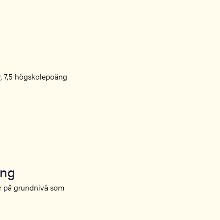
er, 7,5 högskolepoäng
ing
er på grundnivå som