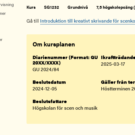
rvisning
Kurs
SG1232
Grundnivå
7,5 högskolepoäng 
mer
Gå till
Introduktion till kreativt skrivande för scenk
er
Om kursplanen
Diarienummer (Format: GU
Ikraftträdan
20XX/XXXX)
2025-03-17
GU 2024/84
Beslutsdatum
Gäller från te
2024-12-05
Höstterminen 2
Beslutsfattare
Högskolan för scen och musik