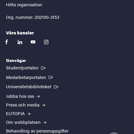
Hitta organisation
Org. nummer: 202100-3153
Våra kanaler
facebook
linkedin
youtube
instagram
Genvägar
(Extern länk)
Studentportalen
(Extern länk)
Medarbetarportalen
(Extern länk)
Universitetsbiblioteket
Jobba hos oss
Press och media
EUTOPIA
Om webbplatsen
Behandling av personuppgifter