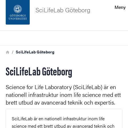
Sökfunktionen
Meny
SciLifeLab Göteborg
Sidfoten
Sök
Kontakta universitetet
Länkstig
Hem
SciLifeLab Göteborg
Om webbplatsen
SciLifeLab Göteborg
Science for Life Laboratory (SciLifeLab) är en
nationell infrastruktur inom life science med ett
brett utbud av avancerad teknik och expertis.
SciLifeLab är en nationell infrastruktur inom life
science med ett brett utbud av avancerad teknik och