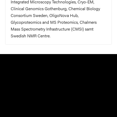
Integrated Microscopy Technologies, Cryo-EM,
Clinical Genomics Gothenburg, Chemical Biology
Consortium Sweden, OligoNova Hub,
Glycoproteomics and MS Proteomics, Chalmers
Mass Spectrometry Infrastructure (CMSI) samt
Swedish NMR Centre.