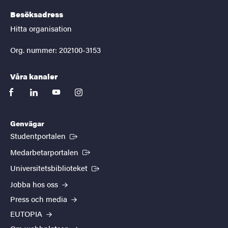
Besöksadress
Hitta organisation
Org. nummer: 202100-3153
Våra kanaler
facebook
linkedin
youtube
instagram
Genvägar
(Extern länk)
Studentportalen
(Extern länk)
Medarbetarportalen
(Extern länk)
Universitetsbiblioteket
Jobba hos oss
Press och media
EUTOPIA