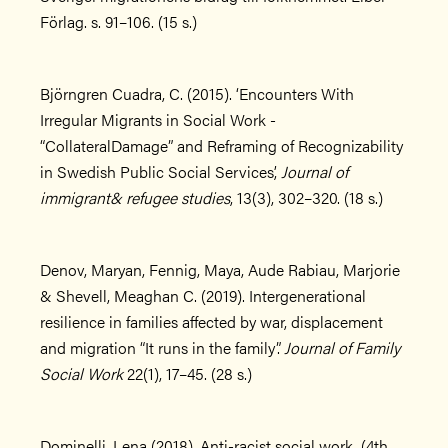
Förlag. s. 91–106. (15 s.)
Björngren Cuadra, C. (2015). ‘Encounters With
Irregular Migrants in Social Work -
“CollateralDamage” and Reframing of Recognizability
in Swedish Public Social Services’,
Journal of
immigrant& refugee studies
, 13(3), 302–320. (18 s.)
Denov, Maryan, Fennig, Maya, Aude Rabiau, Marjorie
& Shevell, Meaghan C. (2019). Intergenerational
resilience in families affected by war, displacement
and migration “It runs in the family”.
Journal of Family
Social Work
22(1), 17–45. (28 s.)
Dominelli, Lena (2018). Anti-racist social work. (4th