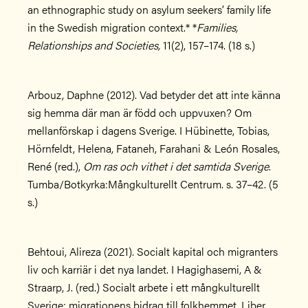
an ethnographic study on asylum seekers’ family life
in the Swedish migration context.* *
Families,
Relationships and Societies,
11(2), 157–174. (18 s.)
Arbouz, Daphne (2012). Vad betyder det att inte känna
sig hemma där man är född och uppvuxen? Om
mellanförskap i dagens Sverige. I Hübinette, Tobias,
Hörnfeldt, Helena, Fataneh, Farahani & León Rosales,
René (red.),
Om ras och vithet i det samtida Sverige
.
Tumba/Botkyrka:Mångkulturellt Centrum. s. 37–42. (5
s.)
Behtoui, Alireza (2021). Socialt kapital och migranters
liv och karriär i det nya landet. I Hagighasemi, A &
Straarp, J. (red.) Socialt arbete i ett mångkulturellt
Sverige: migrationens bidrag till folkhemmet. Liber