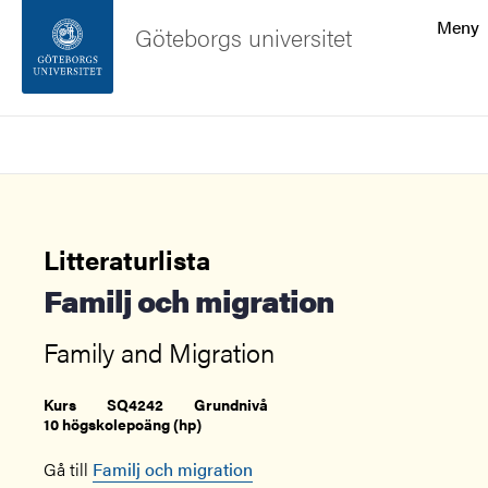
Sökfunktionen
Meny
Göteborgs universitet
Sidfoten
Sök
Kontakta universitetet
Om webbplatsen
Litteraturlista
Familj och migration
Family and Migration
Kurs
SQ4242
Grundnivå
10 högskolepoäng (hp)
Gå till
Familj och migration