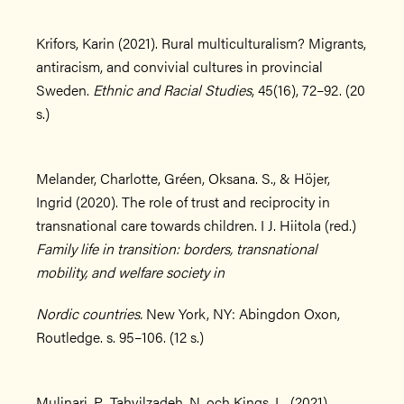
Krifors, Karin (2021). Rural multiculturalism? Migrants,
antiracism, and convivial cultures in provincial
Sweden.
Ethnic and Racial Studies
, 45(16), 72–92. (20
s.)
Melander, Charlotte, Gréen, Oksana. S., & Höjer,
Ingrid (2020). The role of trust and reciprocity in
transnational care towards children. I J. Hiitola (red.)
Family life in transition: borders, transnational
mobility, and welfare society in
Nordic countries.
New York, NY: Abingdon Oxon,
Routledge. s. 95–106. (12 s.)
Mulinari, P., Tahvilzadeh, N. och Kings, L. (2021).