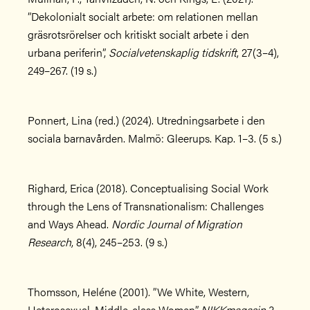
”Dekolonialt socialt arbete: om relationen mellan
gräsrotsrörelser och kritiskt socialt arbete i den
urbana periferin”,
Socialvetenskaplig tidskrift
, 27(3–4),
249–267. (19 s.)
Ponnert, Lina (red.) (2024). Utredningsarbete i den
sociala barnavården. Malmö: Gleerups. Kap. 1–3. (5 s.)
Righard, Erica (2018). Conceptualising Social Work
through the Lens of Transnationalism: Challenges
and Ways Ahead.
Nordic Journal of Migration
Research
, 8(4), 245–253. (9 s.)
Thomsson, Heléne (2001). ”We White, Western,
Heterosexual, Middle-class Women”.
NIKKmagasin
3,