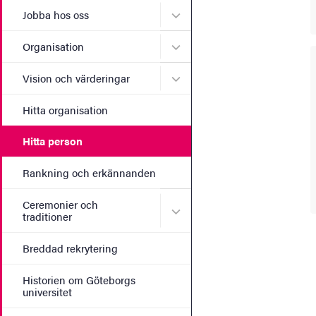
Undermeny för Jobba hos 
Jobba hos oss
Undermeny för Organisati
Organisation
Undermeny för Vision och 
Vision och värderingar
Hitta organisation
Hitta person
Rankning och erkännanden
Ceremonier och
Undermeny för Ceremonier 
traditioner
Breddad rekrytering
Historien om Göteborgs
universitet