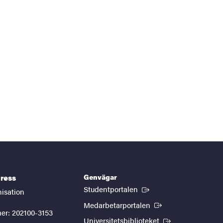
Genvägar
ress
(Extern länk)
Studentportalen
nisation
(Extern länk)
Medarbetarportalen
er: 202100-3153
(Extern länk)
Universitetsbiblioteket