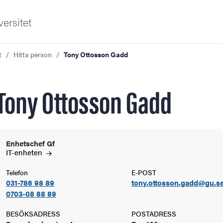
ersitet
t
Hitta person
Tony Ottosson Gadd
Tony Ottosson Gadd
ldning
Enhetschef Gf
IT-enheten
och innovation
Telefon
E-POST
031-786 98 89
tony.ottosson.gadd@gu.s
tetet
0703-08 88 89
BESÖKSADRESS
POSTADRESS