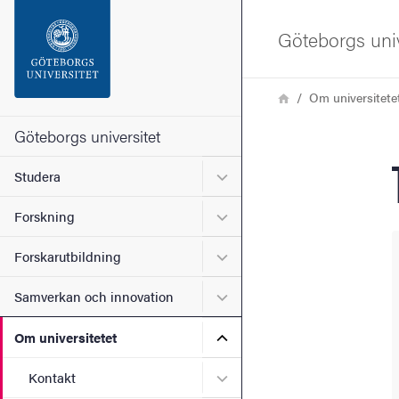
Sökfunktionen
Göteborgs univ
Sidfoten
Länkstig
Hem
Om universitete
Kontakta universitetet
Göteborgs universitet
Undermeny för Studera
Studera
Om webbplatsen
Undermeny för Forskning
Forskning
Undermeny för Forskarutbi
Forskarutbildning
Undermeny för Samverkan 
Samverkan och innovation
Undermeny för Om universi
Om universitetet
Undermeny för Kontakt
Kontakt