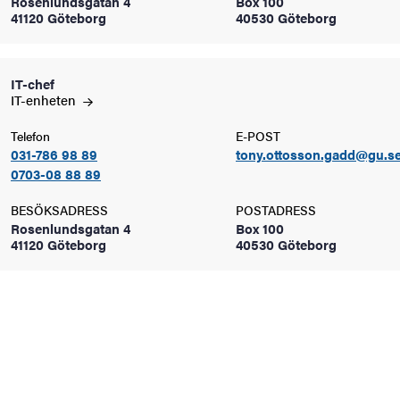
Rosenlundsgatan 4
Box 100
oss
41120 Göteborg
40530 Göteborg
on
IT-chef
värderingar
IT-enheten
Telefon
E-POST
031-786 98 89
tony.ottosson.gadd@gu.s
0703-08 88 89
BESÖKSADRESS
POSTADRESS
Rosenlundsgatan 4
Box 100
41120 Göteborg
40530 Göteborg
och traditioner