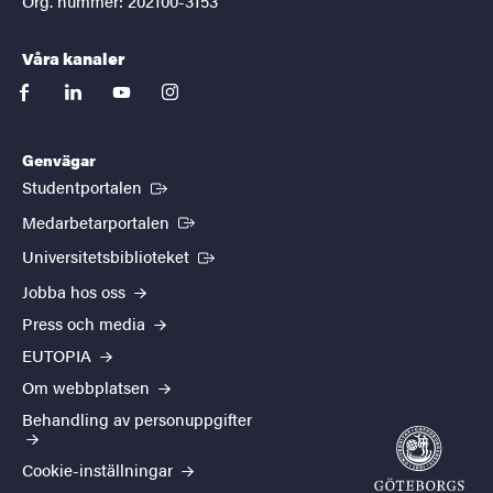
Org. nummer: 202100-3153
Våra kanaler
facebook
linkedin
youtube
instagram
Genvägar
(Extern länk)
Studentportalen
(Extern länk)
Medarbetarportalen
(Extern länk)
Universitetsbiblioteket
Jobba hos oss
Press och media
EUTOPIA
Om webbplatsen
Behandling av personuppgifter
Cookie-inställningar