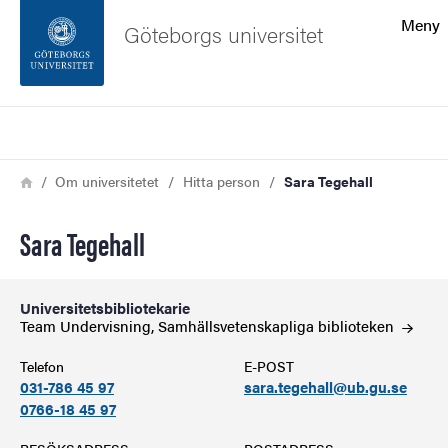
Sökfunktionen
Meny
Göteborgs universitet
Sidfoten
Sök
Kontakta universitetet
Länkstig
Hem
Om universitetet
Hitta person
Sara Tegehall
Om webbplatsen
Sara Tegehall
Universitetsbibliotekarie
Team Undervisning, Samhällsvetenskapliga
biblioteken
Telefon
E-POST
031-786 45 97
sara.tegehall@ub.gu.se
0766-18 45 97