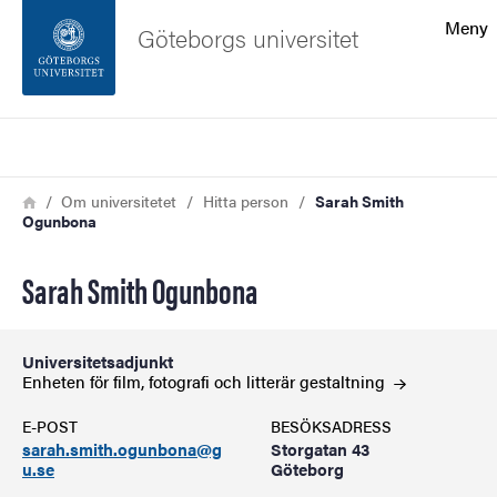
Sökfunktionen
Meny
Göteborgs universitet
Sidfoten
Sök
Kontakta universitetet
Länkstig
Hem
Om universitetet
Hitta person
Sarah Smith
Ogunbona
Om webbplatsen
Sarah Smith Ogunbona
Universitetsadjunkt
Enheten för film, fotografi och litterär
gestaltning
E-POST
BESÖKSADRESS
sarah.smith.ogunbona@g
Storgatan 43
u.se
Göteborg