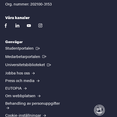
Org. nummer: 202100-3153
Våra kanaler
facebook
linkedin
youtube
instagram
Genvägar
(Extern länk)
Studentportalen
(Extern länk)
Medarbetarportalen
(Extern länk)
Universitetsbiblioteket
Jobba hos oss
Press och media
EUTOPIA
Om webbplatsen
Behandling av personuppgifter
Cookie-inställningar