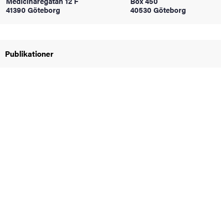
Medicinaregatan 12 F
Box 450
oss
41390 Göteborg
40530 Göteborg
on
Publikationer
värderingar
och traditioner