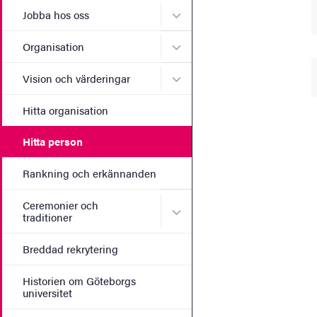
Undermeny för Jobba hos 
Jobba hos oss
Undermeny för Organisati
Organisation
Undermeny för Vision och 
Vision och värderingar
Hitta organisation
Hitta person
Rankning och erkännanden
Ceremonier och
Undermeny för Ceremonier 
traditioner
Breddad rekrytering
Historien om Göteborgs
universitet