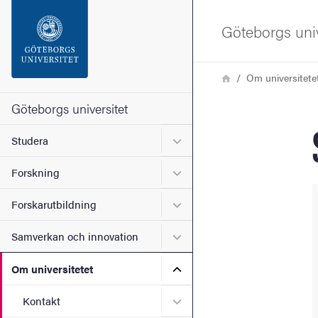
Sökfunktionen
Göteborgs univ
Sidfoten
Länkstig
Hem
Om universitete
Kontakta universitetet
Göteborgs universitet
Undermeny för Studera
Studera
Om webbplatsen
Undermeny för Forskning
Forskning
Undermeny för Forskarutbi
Forskarutbildning
Undermeny för Samverkan 
Samverkan och innovation
Undermeny för Om universi
Om universitetet
Undermeny för Kontakt
Kontakt