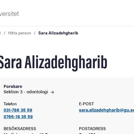
ersitet
t
Hitta person
Sara Alizadehgharib
Sara Alizadehgharib
ldning
Forskare
Sektion 3 -
odontologi
och innovation
Telefon
E-POST
031-786 35 59
sara.alizadehgharib@gu.s
tetet
0766-18 35 59
BESÖKSADRESS
POSTADRESS