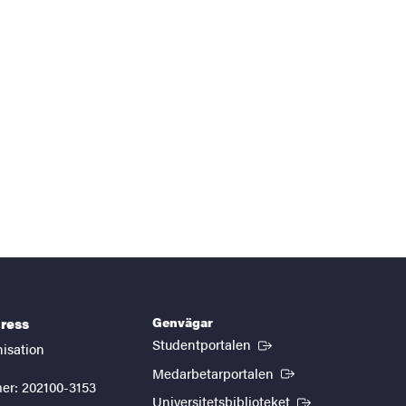
Genvägar
ress
(Extern länk)
Studentportalen
nisation
(Extern länk)
Medarbetarportalen
er: 202100-3153
(Extern länk)
Universitetsbiblioteket