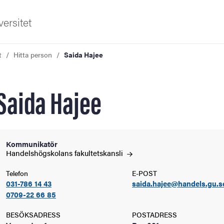
ersitet
t
Hitta person
Saida Hajee
Saida Hajee
ldning
Kommunikatör
Handelshögskolans
fakultetskansli
och innovation
Telefon
E-POST
031-786 14 43
saida.hajee@handels.gu.s
tetet
0709-22 66 85
BESÖKSADRESS
POSTADRESS