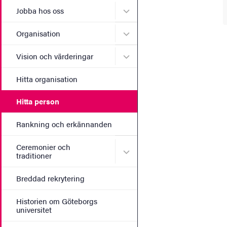
Undermeny för Jobba hos 
Jobba hos oss
Undermeny för Organisati
Organisation
Undermeny för Vision och 
Vision och värderingar
Hitta organisation
Hitta person
Rankning och erkännanden
Ceremonier och
Undermeny för Ceremonier 
traditioner
Breddad rekrytering
Historien om Göteborgs
universitet