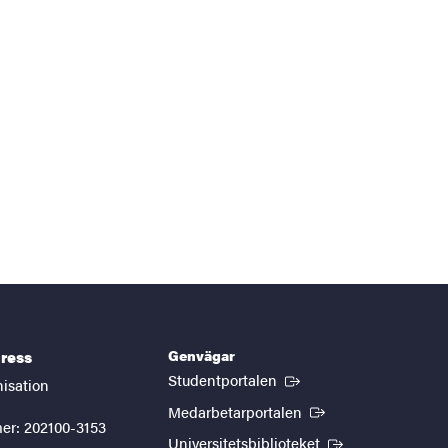
Genvägar
ress
(Extern länk)
Studentportalen
nisation
(Extern länk)
Medarbetarportalen
er: 202100-3153
(Extern länk)
Universitetsbiblioteket