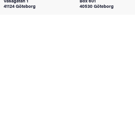
Vasagatan 1
Box 601
oss
41124 Göteborg
40530 Göteborg
on
värderingar
och traditioner