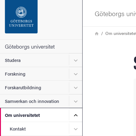
Sökfunktionen
Göteborgs univ
Sidfoten
Länkstig
Hem
Om universitete
Kontakta universitetet
Göteborgs universitet
Undermeny för Studera
Studera
Om webbplatsen
Undermeny för Forskning
Forskning
Undermeny för Forskarutbi
Forskarutbildning
Undermeny för Samverkan 
Samverkan och innovation
Undermeny för Om universi
Om universitetet
Undermeny för Kontakt
Kontakt