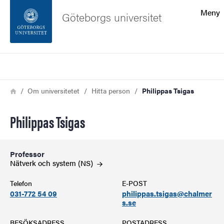
Sökfunktionen
Meny
Göteborgs universitet
Sidfoten
Sök
Kontakta universitetet
Länkstig
Hem
Om universitetet
Hitta person
Philippas Tsigas
Om webbplatsen
Philippas Tsigas
Professor
Nätverk och system
(NS)
Telefon
E-POST
031-772 54 09
philippas.tsigas@chalmer
s.se
BESÖKSADRESS
POSTADRESS