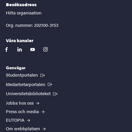
Besöksadress
Hitta organisation
Org. nummer: 202100-3153
Våra kanaler
facebook
linkedin
youtube
instagram
Genvägar
(Extern länk)
Studentportalen
(Extern länk)
Medarbetarportalen
(Extern länk)
Universitetsbiblioteket
Jobba hos oss
Press och media
EUTOPIA
Om webbplatsen