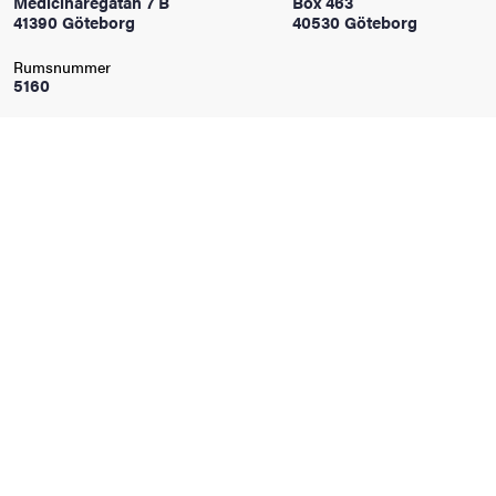
Medicinaregatan 7 B
Box 463
oss
41390 Göteborg
40530 Göteborg
Rumsnummer
on
5160
värderingar
och traditioner