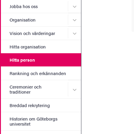
Undermeny för Jobba hos 
Jobba hos oss
Undermeny för Organisati
Organisation
Undermeny för Vision och 
Vision och värderingar
Hitta organisation
Hitta person
Rankning och erkännanden
Ceremonier och
Undermeny för Ceremonier 
traditioner
Breddad rekrytering
Historien om Göteborgs
universitet