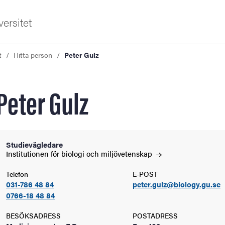
ersitet
t
Hitta person
Peter Gulz
Peter Gulz
ldning
Studievägledare
Institutionen för biologi och
miljövetenskap
och innovation
Telefon
E-POST
031-786 48 84
peter.gulz@biology.gu.se
tetet
0766-18 48 84
BESÖKSADRESS
POSTADRESS