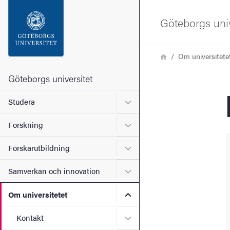
Sökfunktionen
Göteborgs univ
Sidfoten
Länkstig
Hem
Om universitete
Kontakta universitetet
Göteborgs universitet
Undermeny för Studera
Studera
Om webbplatsen
Undermeny för Forskning
Forskning
Undermeny för Forskarutbi
Forskarutbildning
Undermeny för Samverkan 
Samverkan och innovation
Undermeny för Om universi
Om universitetet
Undermeny för Kontakt
Kontakt