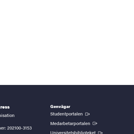
Genvägar
ress
(Extern länk)
Studentportalen
nisation
(Extern länk)
Medarbetarportalen
er: 202100-3153
(Extern länk)
Universitetsbiblioteket