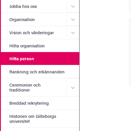
Undermeny för Jobba hos 
Jobba hos oss
Undermeny för Organisati
Organisation
Undermeny för Vision och 
Vision och värderingar
Hitta organisation
Hitta person
Rankning och erkännanden
Ceremonier och
Undermeny för Ceremonier 
traditioner
Breddad rekrytering
Historien om Göteborgs
universitet