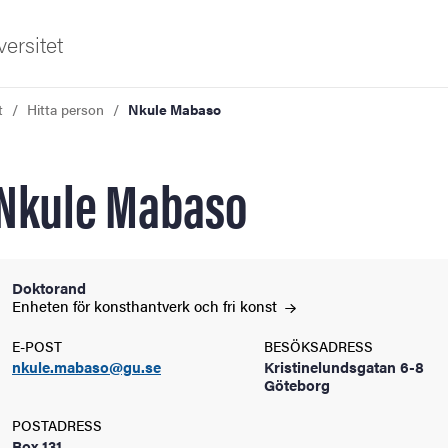
ersitet
t
Hitta person
Nkule Mabaso
Nkule Mabaso
ldning
Doktorand
Enheten för konsthantverk och fri
konst
och innovation
E-POST
BESÖKSADRESS
nkule.mabaso@gu.se
Kristinelundsgatan 6-8
tetet
Göteborg
POSTADRESS
Box 131