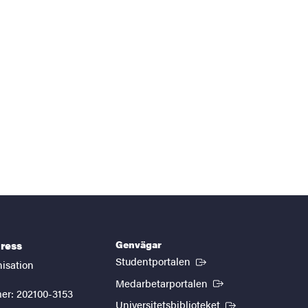
Genvägar
ress
(Extern länk)
Studentportalen
nisation
(Extern länk)
Medarbetarportalen
er: 202100-3153
(Extern länk)
Universitetsbiblioteket