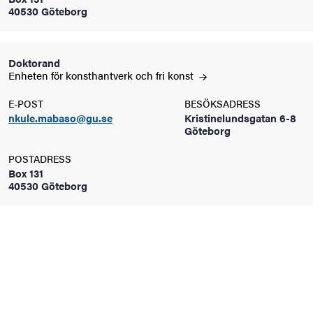
40530 Göteborg
oss
on
Doktorand
Enheten för konsthantverk och fri
konst
värderingar
E-POST
BESÖKSADRESS
nkule.mabaso@gu.se
Kristinelundsgatan 6-8
Göteborg
POSTADRESS
Box 131
40530 Göteborg
och traditioner