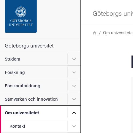
Sökfunktionen
Göteborgs univ
Sidfoten
Länkstig
Hem
Om universitete
Kontakta universitetet
Göteborgs universitet
Undermeny för Studera
Studera
Om webbplatsen
Undermeny för Forskning
Forskning
Undermeny för Forskarutbi
Forskarutbildning
Undermeny för Samverkan 
Samverkan och innovation
Undermeny för Om universi
Om universitetet
Undermeny för Kontakt
Kontakt