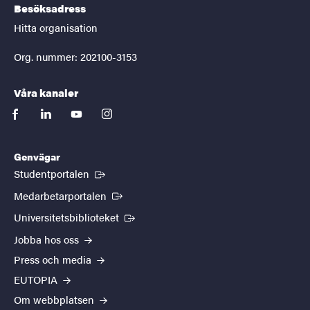
Besöksadress
Hitta organisation
Org. nummer: 202100-3153
Våra kanaler
facebook
linkedin
youtube
instagram
Genvägar
(Extern länk)
Studentportalen
(Extern länk)
Medarbetarportalen
(Extern länk)
Universitetsbiblioteket
Jobba hos oss
Press och media
EUTOPIA
Om webbplatsen