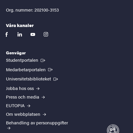
Org. nummer: 202100-3153
Våra kanaler
facebook
linkedin
youtube
instagram
Genvägar
(Extern länk)
Studentportalen
(Extern länk)
Medarbetarportalen
(Extern länk)
Universitetsbiblioteket
Jobba hos oss
Press och media
EUTOPIA
Om webbplatsen
Behandling av personuppgifter