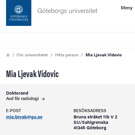
Sökfunktionen
Meny
Göteborgs universitet
Sidfoten
Sök
Kontakta universitetet
Länkstig
Hem
Om universitetet
Hitta person
Mia Ljevak Vidovic
Om webbplatsen
Mia Ljevak Vidovic
Doktorand
Avd för
radiologi
E-POST
BESÖKSADRESS
mia.ljevak@gu.se
Bruna stråket 11b V 2
SU/Sahlgrenska
41345 Göteborg