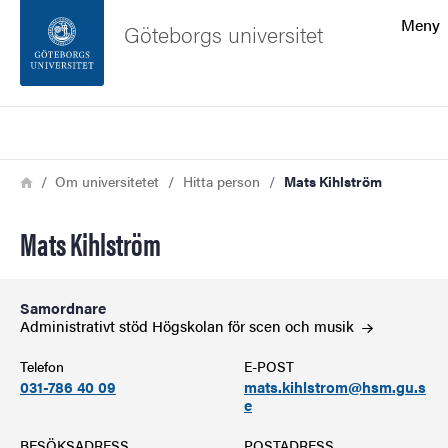
Sökfunktionen
Meny
Göteborgs universitet
Sidfoten
Sök
Kontakta universitetet
Länkstig
Hem
Om universitetet
Hitta person
Mats Kihlström
Om webbplatsen
Mats Kihlström
Samordnare
Administrativt stöd Högskolan för scen och
musik
Telefon
E-POST
031-786 40 09
mats.kihlstrom@hsm.gu.s
e
BESÖKSADRESS
POSTADRESS