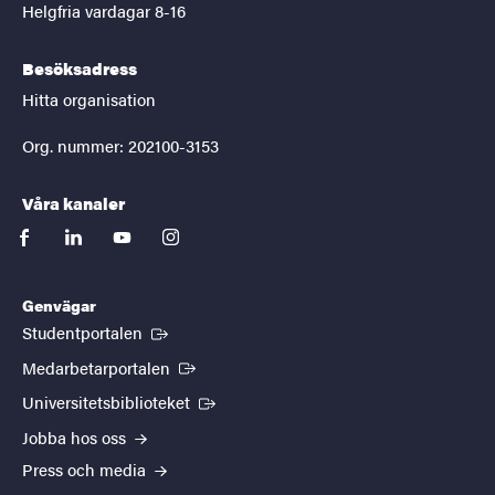
Helgfria vardagar 8-16
Besöksadress
Hitta organisation
Org. nummer: 202100-3153
Våra kanaler
facebook
linkedin
youtube
instagram
Genvägar
(Extern länk)
Studentportalen
(Extern länk)
Medarbetarportalen
(Extern länk)
Universitetsbiblioteket
Jobba hos oss
Press och media