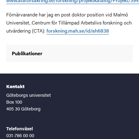
www.afaforsakring.se/forskning/projektkatalog/Projekt/394
Förnärvarande har jag en post doktor position vid Malmö
Universitet, Centrum för Tillämpad Arbetslivs forskning och
utvärdering (CTA):
forskning.mah.se/id/ah6838
Publikationer
Kontakt
Göteborgs universitet
Box 100
405 30 Göteborg
Telefonväxel
031-786 00 00