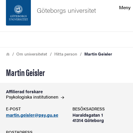
Sökfunktionen
Meny
Göteborgs universitet
Sidfoten
Sök
Kontakta universitetet
Länkstig
Hem
Om universitetet
Hitta person
Martin Geisler
Om webbplatsen
Martin Geisler
Affilierad forskare
Psykologiska
institutionen
E-POST
BESÖKSADRESS
martin.geisler@psy.gu.se
Haraldsgatan 1
41314 Göteborg
POSTADRESS