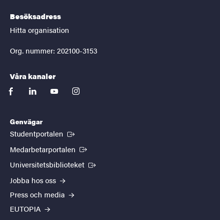
Besöksadress
Hitta organisation
Org. nummer: 202100-3153
Våra kanaler
facebook
linkedin
youtube
instagram
Genvägar
(Extern länk)
Studentportalen
(Extern länk)
Medarbetarportalen
(Extern länk)
Universitetsbiblioteket
Jobba hos oss
Press och media
EUTOPIA