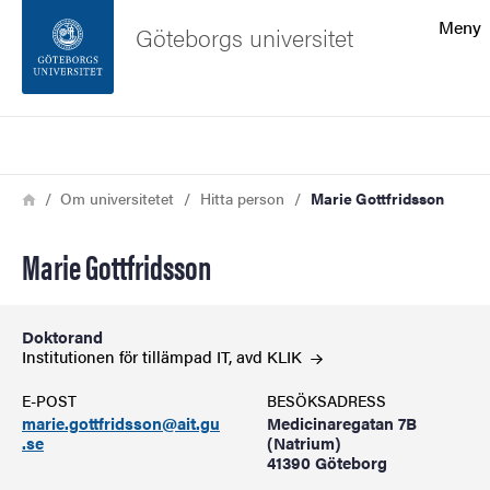
Sökfunktionen
Meny
Göteborgs universitet
Sidfoten
Sök
Kontakta universitetet
Länkstig
Hem
Om universitetet
Hitta person
Marie Gottfridsson
Om webbplatsen
Marie Gottfridsson
Doktorand
Institutionen för tillämpad IT, avd
KLIK
E-POST
BESÖKSADRESS
marie.gottfridsson@ait.gu
Medicinaregatan 7B
.se
(Natrium)
41390 Göteborg