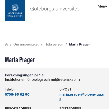
Sökfunktionen
Meny
Göteborgs universitet
Sidfoten
Sök
Kontakta universitetet
Länkstig
Hem
Om universitetet
Hitta person
Maria Prager
Om webbplatsen
Maria Prager
Forskningsingenjör 1.e
Institutionen för biologi och
miljövetenskap
Telefon
E-POST
0708-95 62 90
maria.prager@bioenv.gu.s
e
BESÖKSADRESS
POSTADRESS