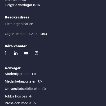
Helgfria vardagar 8-16
Besöksadress
Hitta organisation
Org. nummer: 202100-3153
Våra kanaler
facebook
linkedin
youtube
instagram
Genvägar
(Extern länk)
Studentportalen
(Extern länk)
Medarbetarportalen
(Extern länk)
Universitetsbiblioteket
Jobba hos oss
Press och media