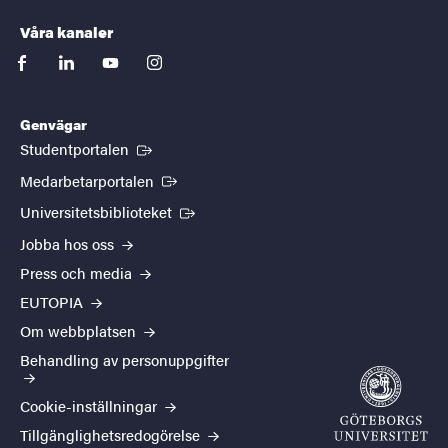
Våra kanaler
facebook
linkedin
youtube
instagram
Genvägar
(Extern länk)
Studentportalen
(Extern länk)
Medarbetarportalen
(Extern länk)
Universitetsbiblioteket
Jobba hos oss
Press och media
EUTOPIA
Om webbplatsen
Behandling av personuppgifter
Cookie-inställningar
Tillgänglighetsredogörelse