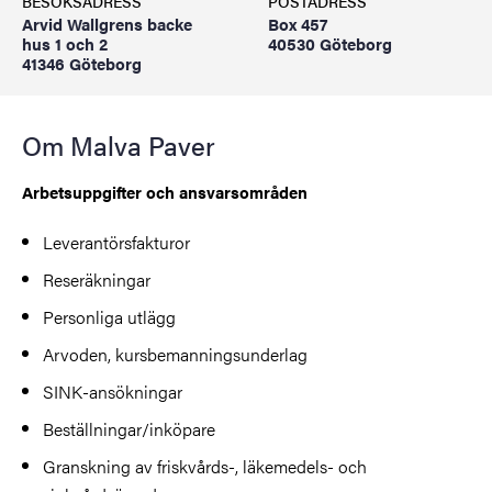
BESÖKSADRESS
POSTADRESS
Arvid Wallgrens backe
Box 457
hus 1 och 2
40530 Göteborg
41346 Göteborg
Om Malva Paver
Arbetsuppgifter och ansvarsområden
Leverantörsfakturor
Reseräkningar
Personliga utlägg
Arvoden, kursbemanningsunderlag
SINK-ansökningar
Beställningar/inköpare
Granskning av friskvårds-, läkemedels- och