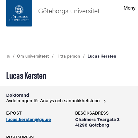
Sökfunktionen
Meny
Göteborgs universitet
Sidfoten
Sök
Kontakta universitetet
Länkstig
Hem
Om universitetet
Hitta person
Lucas Kersten
Om webbplatsen
Lucas Kersten
Doktorand
Avdelningen för Analys och
sannolikhetsteori
E-POST
BESÖKSADRESS
lucas.kersten@gu.se
Chalmers Tvärgata 3
41296 Göteborg
POSTADRESS