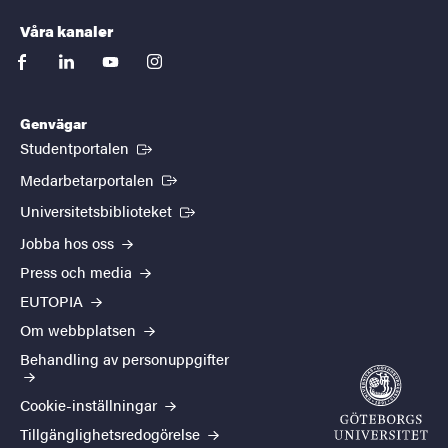
Våra kanaler
facebook
linkedin
youtube
instagram
Genvägar
(Extern länk)
Studentportalen
(Extern länk)
Medarbetarportalen
(Extern länk)
Universitetsbiblioteket
Jobba hos oss
Press och media
EUTOPIA
Om webbplatsen
Behandling av personuppgifter
Cookie-inställningar
Tillgänglighetsredogörelse