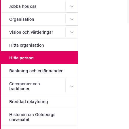
Undermeny för Jobba hos 
Jobba hos oss
Undermeny för Organisati
Organisation
Undermeny för Vision och 
Vision och värderingar
Hitta organisation
Hitta person
Rankning och erkännanden
Ceremonier och
Undermeny för Ceremonier 
traditioner
Breddad rekrytering
Historien om Göteborgs
universitet