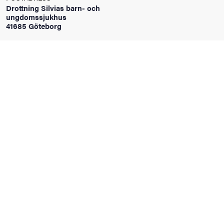
Drottning Silvias barn- och
oss
ungdomssjukhus
41685 Göteborg
on
värderingar
och traditioner