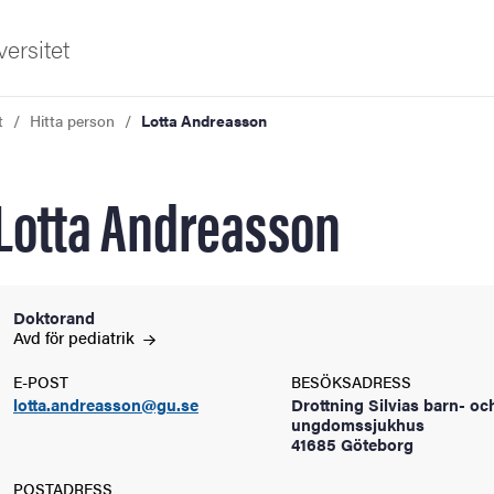
ersitet
t
Hitta person
Lotta Andreasson
Lotta Andreasson
ldning
Doktorand
Avd för
pediatrik
och innovation
E-POST
BESÖKSADRESS
lotta.andreasson@gu.se
Drottning Silvias barn- oc
tetet
ungdomssjukhus
41685 Göteborg
POSTADRESS