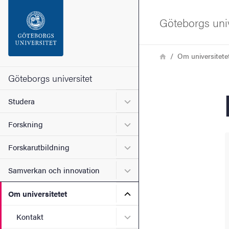
Sökfunktionen
Göteborgs univ
Sidfoten
Länkstig
Hem
Om universitete
Kontakta universitetet
Göteborgs universitet
Undermeny för Studera
Studera
Om webbplatsen
Undermeny för Forskning
Forskning
Undermeny för Forskarutbi
Forskarutbildning
Undermeny för Samverkan 
Samverkan och innovation
Undermeny för Om universi
Om universitetet
Undermeny för Kontakt
Kontakt