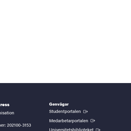
Genvägar
ress
(Extern länk)
Studentportalen
nisation
(Extern länk)
Medarbetarportalen
er: 202100-3153
(Extern länk)
Universitetsbiblioteket