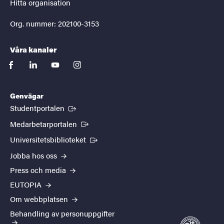
Hitta organisation
Org. nummer: 202100-3153
Våra kanaler
facebook
linkedin
youtube
instagram
Genvägar
(Extern länk)
Studentportalen
(Extern länk)
Medarbetarportalen
(Extern länk)
Universitetsbiblioteket
Jobba hos oss
Press och media
EUTOPIA
Om webbplatsen
Behandling av personuppgifter