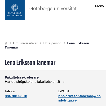
Sökfunktionen
Meny
Göteborgs universitet
Sidfoten
Sök
Kontakta universitetet
Länkstig
Hem
Om universitetet
Hitta person
Lena Eriksson
Tanemar
Om webbplatsen
Lena Eriksson Tanemar
Fakultetssekreterare
Handelshögskolans
fakultetskansli
Telefon
E-POST
031-786 58 78
lena.erikssontanemar@ha
ndels.gu.se