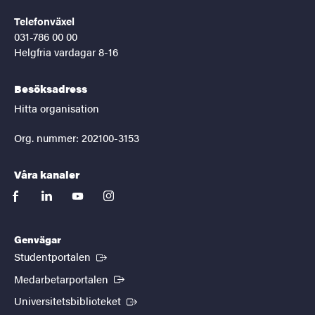
Telefonväxel
031-786 00 00
Helgfria vardagar 8-16
Besöksadress
Hitta organisation
Org. nummer: 202100-3153
Våra kanaler
facebook
linkedin
youtube
instagram
Genvägar
(Extern länk)
Studentportalen
(Extern länk)
Medarbetarportalen
(Extern länk)
Universitetsbiblioteket