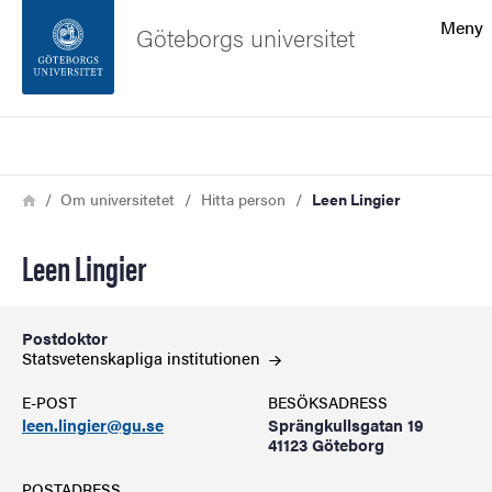
Sökfunktionen
Meny
Göteborgs universitet
Sidfoten
Sök
Kontakta universitetet
Länkstig
Hem
Om universitetet
Hitta person
Leen Lingier
Om webbplatsen
Leen Lingier
Postdoktor
Statsvetenskapliga
institutionen
E-POST
BESÖKSADRESS
leen.lingier@gu.se
Sprängkullsgatan 19
41123 Göteborg
POSTADRESS