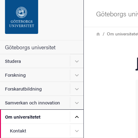
Sökfunktionen
Göteborgs univ
Sidfoten
Länkstig
Hem
Om universitete
Kontakta universitetet
Göteborgs universitet
Undermeny för Studera
Studera
Om webbplatsen
Undermeny för Forskning
Forskning
Undermeny för Forskarutbi
Forskarutbildning
Undermeny för Samverkan 
Samverkan och innovation
Undermeny för Om universi
Om universitetet
Undermeny för Kontakt
Kontakt