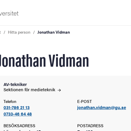
ersitet
t
Hitta person
Jonathan Vidman
Jonathan Vidman
ldning
AV-tekniker
Sektionen för
medieteknik
och innovation
Telefon
E-POST
031-786 21 13
jonathan.vidman@gu.se
tetet
0733-46 64 48
BESÖKSADRESS
POSTADRESS