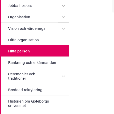
Undermeny för Jobba hos 
Jobba hos oss
Undermeny för Organisati
Organisation
Undermeny för Vision och 
Vision och värderingar
Hitta organisation
Hitta person
Rankning och erkännanden
Ceremonier och
Undermeny för Ceremonier 
traditioner
Breddad rekrytering
Historien om Göteborgs
universitet