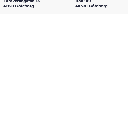
Läroverksgatan 15
Box 100
oss
41120 Göteborg
40530 Göteborg
on
värderingar
och traditioner