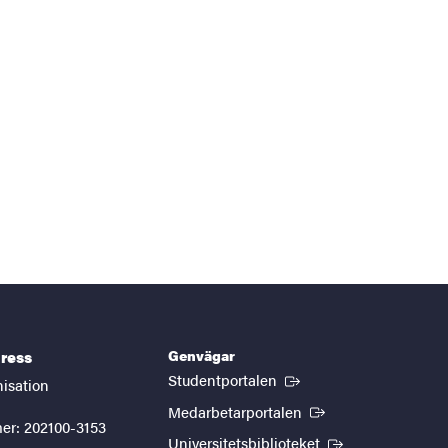
Genvägar
ress
(Extern länk)
Studentportalen
nisation
(Extern länk)
Medarbetarportalen
er: 202100-3153
(Extern länk)
Universitetsbiblioteket