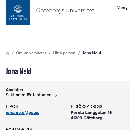
Sökfunktionen
Meny
Göteborgs universitet
Sidfoten
Sök
Kontakta universitetet
Länkstig
Hem
Om universitetet
Hitta person
Jona Neld
Om webbplatsen
Jona Neld
Assistent
Sektionen för
tentamen
E-POST
BESÖKSADRESS
jona.neld@gu.se
Första Långgatan 16
41328 Göteborg
POSTADRESS