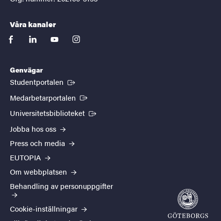
Våra kanaler
facebook
linkedin
youtube
instagram
Genvägar
(Extern länk)
Studentportalen
(Extern länk)
Medarbetarportalen
(Extern länk)
Universitetsbiblioteket
Jobba hos oss
Press och media
EUTOPIA
Om webbplatsen
Behandling av personuppgifter
Cookie-inställningar