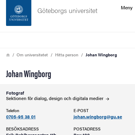
Sökfunktionen
Meny
Göteborgs universitet
Sidfoten
Sök
Kontakta universitetet
Länkstig
Hem
Om universitetet
Hitta person
Johan Wingborg
Om webbplatsen
Johan Wingborg
Fotograf
Sektionen för dialog, design och digitala
medier
Telefon
E-POST
0705-95 38 01
johan.wingborg@gu.se
BESÖKSADRESS
POSTADRESS
Erik Dahlbergsgatan 11b
Box 100