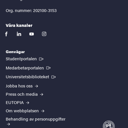
Org. nummer: 202100-3153
Våra kanaler
facebook
linkedin
youtube
instagram
Genvägar
(Extern länk)
Studentportalen
(Extern länk)
Medarbetarportalen
(Extern länk)
Universitetsbiblioteket
Jobba hos oss
Press och media
EUTOPIA
Om webbplatsen
Behandling av personuppgifter