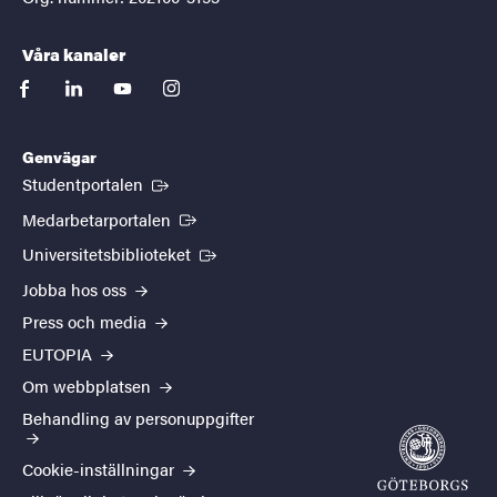
Våra kanaler
facebook
linkedin
youtube
instagram
Genvägar
(Extern länk)
Studentportalen
(Extern länk)
Medarbetarportalen
(Extern länk)
Universitetsbiblioteket
Jobba hos oss
Press och media
EUTOPIA
Om webbplatsen
Behandling av personuppgifter
Cookie-inställningar