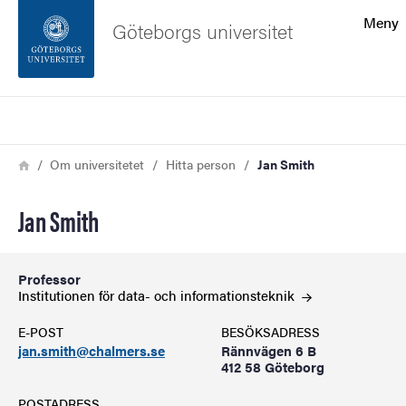
Sökfunktionen
Meny
Göteborgs universitet
Sidfoten
Sök
Kontakta universitetet
Länkstig
Hem
Om universitetet
Hitta person
Jan Smith
Om webbplatsen
Jan Smith
Professor
Institutionen för data- och
informationsteknik
E-POST
BESÖKSADRESS
jan.smith@chalmers.se
Rännvägen 6 B
412 58 Göteborg
POSTADRESS