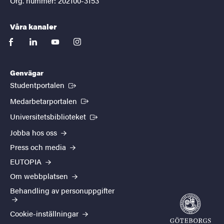
Org. nummer: 202100-3153
Våra kanaler
facebook
linkedin
youtube
instagram
Genvägar
(Extern länk)
Studentportalen
(Extern länk)
Medarbetarportalen
(Extern länk)
Universitetsbiblioteket
Jobba hos oss
Press och media
EUTOPIA
Om webbplatsen
Behandling av personuppgifter
Cookie-inställningar