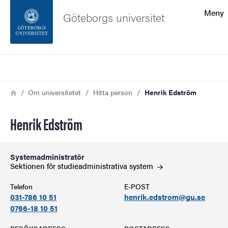
Sökfunktionen
Meny
Göteborgs universitet
Sidfoten
Sök
Kontakta universitetet
Länkstig
Hem
Om universitetet
Hitta person
Henrik Edström
Om webbplatsen
Henrik Edström
Systemadministratör
Sektionen för studieadministrativa
system
Telefon
E-POST
031-786 10 51
henrik.edstrom@gu.se
0766-18 10 51