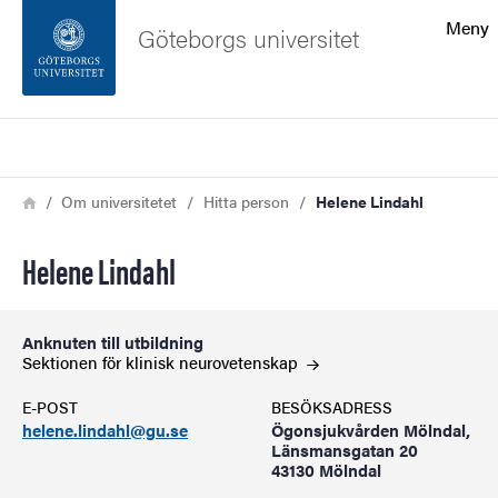
Sökfunktionen
Meny
Göteborgs universitet
Sidfoten
Sök
Kontakta universitetet
Länkstig
Hem
Om universitetet
Hitta person
Helene Lindahl
Om webbplatsen
Helene Lindahl
Anknuten till utbildning
Sektionen för klinisk
neurovetenskap
E-POST
BESÖKSADRESS
helene.lindahl@gu.se
Ögonsjukvården Mölndal,
Länsmansgatan 20
43130 Mölndal