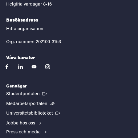
Helgfria vardagar 8-16
Besöksadress
Hitta organisation
Org. nummer: 202100-3153
Våra kanaler
facebook
linkedin
youtube
instagram
Genvägar
(Extern länk)
Studentportalen
(Extern länk)
Medarbetarportalen
(Extern länk)
Universitetsbiblioteket
Jobba hos oss
Press och media