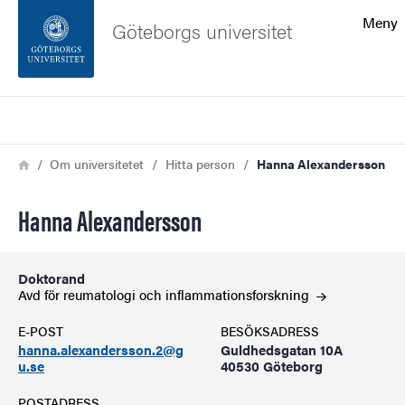
Sökfunktionen
Meny
Göteborgs universitet
Sidfoten
Sök
Kontakta universitetet
Länkstig
Hem
Om universitetet
Hitta person
Hanna Alexandersson
Om webbplatsen
Hanna Alexandersson
Doktorand
Avd för reumatologi och
inflammationsforskning
E-POST
BESÖKSADRESS
hanna.alexandersson.2@g
Guldhedsgatan 10A
u.se
40530 Göteborg
POSTADRESS