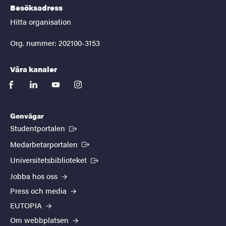
Besöksadress
Hitta organisation
Org. nummer: 202100-3153
Våra kanaler
facebook
linkedin
youtube
instagram
Genvägar
(Extern länk)
Studentportalen
(Extern länk)
Medarbetarportalen
(Extern länk)
Universitetsbiblioteket
Jobba hos oss
Press och media
EUTOPIA
Om webbplatsen