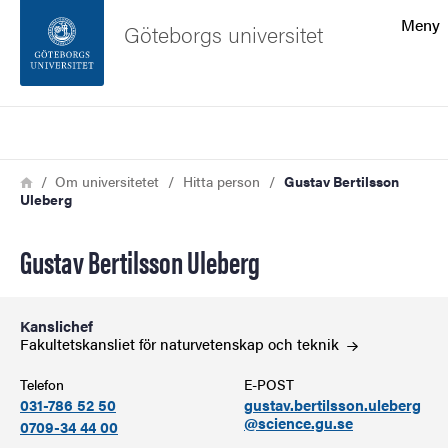
Sökfunktionen
Meny
Göteborgs universitet
Sidfoten
Sök
Kontakta universitetet
Länkstig
Hem
Om universitetet
Hitta person
Gustav Bertilsson
Uleberg
Om webbplatsen
Gustav Bertilsson Uleberg
Kanslichef
Fakultetskansliet för naturvetenskap och
teknik
Telefon
E-POST
031-786 52 50
gustav.bertilsson.uleberg
@science.gu.se
0709-34 44 00