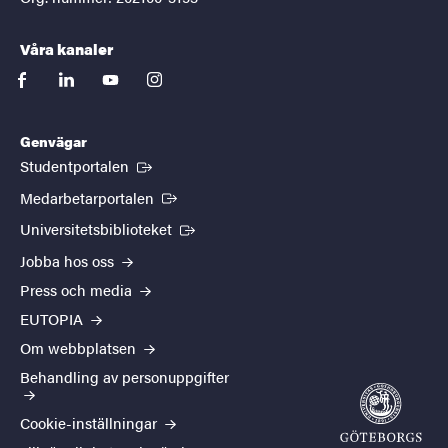
Våra kanaler
facebook
linkedin
youtube
instagram
Genvägar
(Extern länk)
Studentportalen
(Extern länk)
Medarbetarportalen
(Extern länk)
Universitetsbiblioteket
Jobba hos oss
Press och media
EUTOPIA
Om webbplatsen
Behandling av personuppgifter
Cookie-inställningar