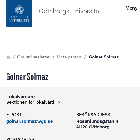
Sökfunktionen
Meny
Göteborgs universitet
Sidfoten
Sök
Kontakta universitetet
Länkstig
Hem
Om universitetet
Hitta person
Golnar Solmaz
Om webbplatsen
Golnar Solmaz
Lokalvårdare
Sektionen för lokalvård
E-POST
BESÖKSADRESS
golnar.solmaz@gu.se
Rosenlundsgatan 4
41120 Göteborg
POSTADRESS