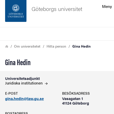
Sökfunktionen
Meny
Göteborgs universitet
Sidfoten
Sök
Kontakta universitetet
Länkstig
Hem
Om universitetet
Hitta person
Gina Hedin
Om webbplatsen
Gina Hedin
Universitetsadjunkt
Juridiska
institutionen
E-POST
BESÖKSADRESS
gina.hedin@law.gu.se
Vasagatan 1
41124 Göteborg
POSTADRESS