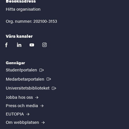
Besöksadress
Hitta organisation
Org. nummer: 202100-3153
Våra kanaler
facebook
linkedin
youtube
instagram
Genvägar
(Extern länk)
Studentportalen
(Extern länk)
Medarbetarportalen
(Extern länk)
Universitetsbiblioteket
Jobba hos oss
Press och media
EUTOPIA
Om webbplatsen