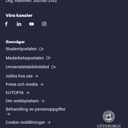
Org. nummer: 202100-3153
Våra kanaler
facebook
linkedin
youtube
instagram
Genvägar
(Extern länk)
Studentportalen
(Extern länk)
Medarbetarportalen
(Extern länk)
Universitetsbiblioteket
Jobba hos oss
Press och media
EUTOPIA
Om webbplatsen
Behandling av personuppgifter
Cookie-inställningar