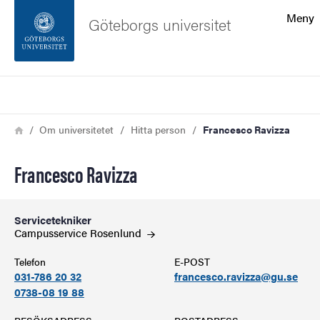
Sökfunktionen
Meny
Göteborgs universitet
Sidfoten
Sök
Kontakta universitetet
Länkstig
Hem
Om universitetet
Hitta person
Francesco Ravizza
Om webbplatsen
Francesco Ravizza
Servicetekniker
Campusservice
Rosenlund
Telefon
E-POST
031-786 20 32
francesco.ravizza@gu.se
0738-08 19 88