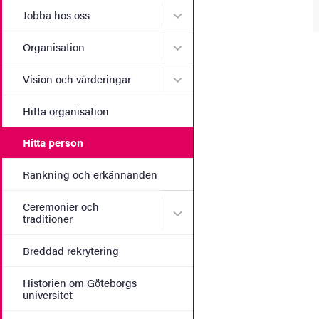
Undermeny för Jobba hos 
Jobba hos oss
Undermeny för Organisati
Organisation
Undermeny för Vision och 
Vision och värderingar
Hitta organisation
Hitta person
Rankning och erkännanden
Ceremonier och
Undermeny för Ceremonier 
traditioner
Breddad rekrytering
Historien om Göteborgs
universitet