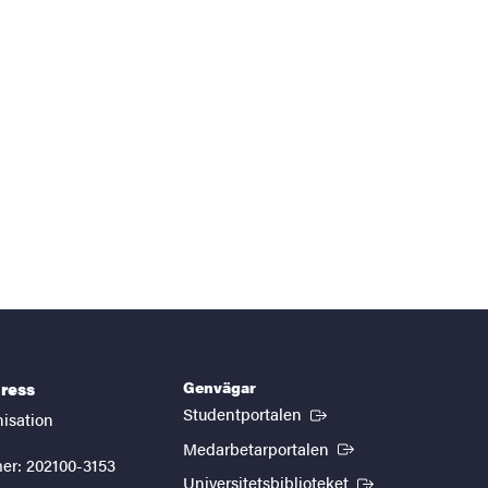
Genvägar
ress
(Extern länk)
Studentportalen
nisation
(Extern länk)
Medarbetarportalen
er: 202100-3153
(Extern länk)
Universitetsbiblioteket