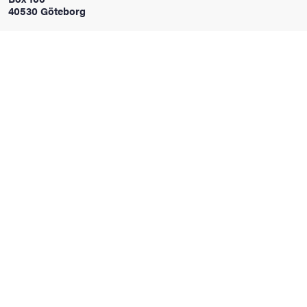
40530 Göteborg
oss
on
värderingar
och traditioner