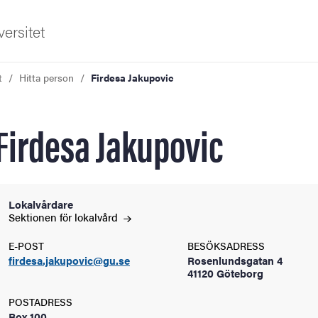
ersitet
t
Hitta person
Firdesa Jakupovic
Firdesa Jakupovic
ldning
Lokalvårdare
Sektionen för lokalvård
och innovation
E-POST
BESÖKSADRESS
firdesa.jakupovic@gu.se
Rosenlundsgatan 4
tetet
41120 Göteborg
POSTADRESS
Box 100