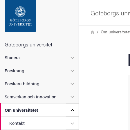
Sökfunktionen
Göteborgs univ
Sidfoten
Länkstig
Hem
Om universitete
Kontakta universitetet
Göteborgs universitet
Undermeny för Studera
Studera
Om webbplatsen
Undermeny för Forskning
Forskning
Undermeny för Forskarutbi
Forskarutbildning
Undermeny för Samverkan 
Samverkan och innovation
Undermeny för Om universi
Om universitetet
Undermeny för Kontakt
Kontakt