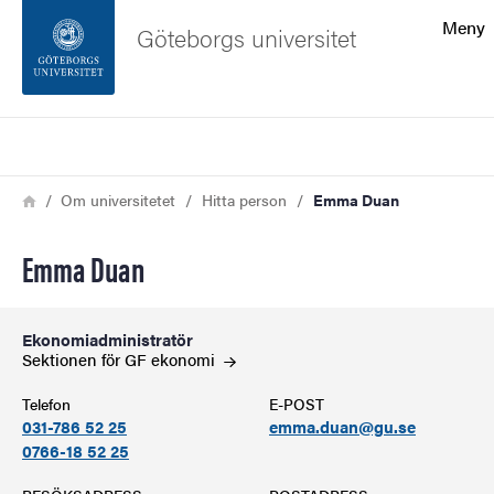
Sökfunktionen
Meny
Göteborgs universitet
Sidfoten
Sök
Kontakta universitetet
Länkstig
Hem
Om universitetet
Hitta person
Emma Duan
Om webbplatsen
Emma Duan
Ekonomiadministratör
Sektionen för GF
ekonomi
Telefon
E-POST
031-786 52 25
emma.duan@gu.se
0766-18 52 25