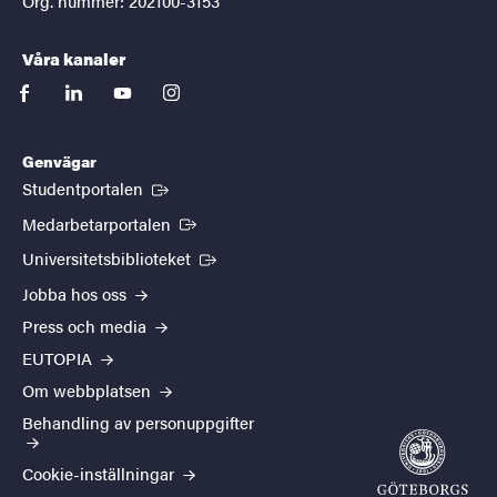
Org. nummer: 202100-3153
Våra kanaler
facebook
linkedin
youtube
instagram
Genvägar
(Extern länk)
Studentportalen
(Extern länk)
Medarbetarportalen
(Extern länk)
Universitetsbiblioteket
Jobba hos oss
Press och media
EUTOPIA
Om webbplatsen
Behandling av personuppgifter
Cookie-inställningar