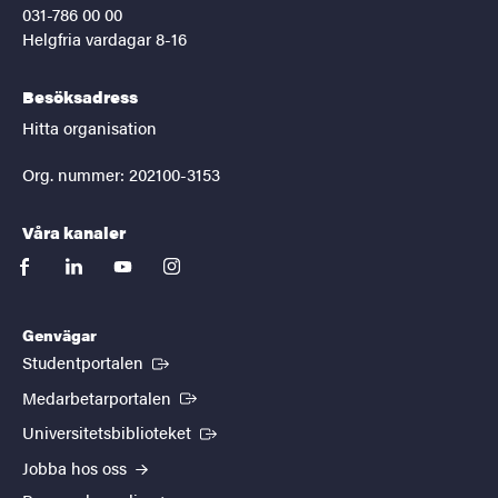
031-786 00 00
Helgfria vardagar 8-16
Besöksadress
Hitta organisation
Org. nummer: 202100-3153
Våra kanaler
facebook
linkedin
youtube
instagram
Genvägar
(Extern länk)
Studentportalen
(Extern länk)
Medarbetarportalen
(Extern länk)
Universitetsbiblioteket
Jobba hos oss