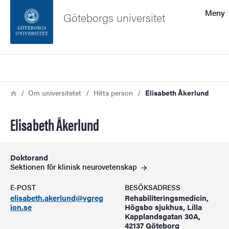
Sökfunktionen
Meny
Göteborgs universitet
Sidfoten
Sök
Kontakta universitetet
Länkstig
Hem
Om universitetet
Hitta person
Elisabeth Åkerlund
Om webbplatsen
Elisabeth Åkerlund
Doktorand
Sektionen för klinisk
neurovetenskap
E-POST
BESÖKSADRESS
elisabeth.akerlund@vgreg
Rehabiliteringsmedicin,
ion.se
Högsbo sjukhus, Lilla
Kapplandsgatan 30A,
42137 Göteborg