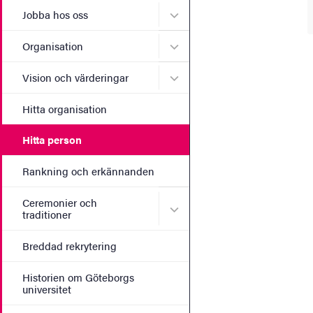
Undermeny för Jobba hos 
Jobba hos oss
Undermeny för Organisati
Organisation
Undermeny för Vision och 
Vision och värderingar
Hitta organisation
Hitta person
Rankning och erkännanden
Ceremonier och
Undermeny för Ceremonier 
traditioner
Breddad rekrytering
Historien om Göteborgs
universitet