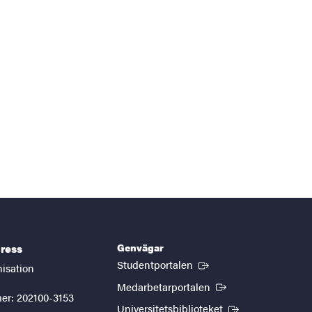
Genvägar
ress
(Extern länk)
Studentportalen
nisation
(Extern länk)
Medarbetarportalen
er: 202100-3153
(Extern länk)
Universitetsbiblioteket