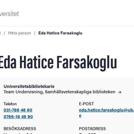
ersitet
t
Hitta person
Eda Hatice Farsakoglu
Eda Hatice Farsakoglu
ldning
Universitetsbibliotekarie
Team Undervisning, Samhällsvetenskapliga
biblioteken
och innovation
Telefon
E-POST
031-786 46 90
eda.hatice.farsakoglu@ub
tetet
e
0766-18 46 90
BESÖKSADRESS
POSTADRESS