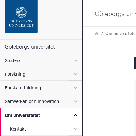
Sökfunktionen
Göteborgs univ
Sidfoten
Länkstig
Hem
Om universitete
Kontakta universitetet
Göteborgs universitet
Undermeny för Studera
Studera
Om webbplatsen
Undermeny för Forskning
Forskning
Undermeny för Forskarutbi
Forskarutbildning
Undermeny för Samverkan 
Samverkan och innovation
Undermeny för Om universi
Om universitetet
Undermeny för Kontakt
Kontakt