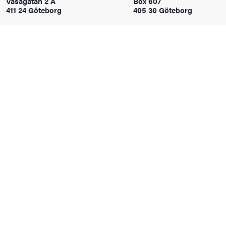
Vasagatan 2 A
Box 607
oss
411 24 Göteborg
405 30 Göteborg
on
värderingar
och traditioner