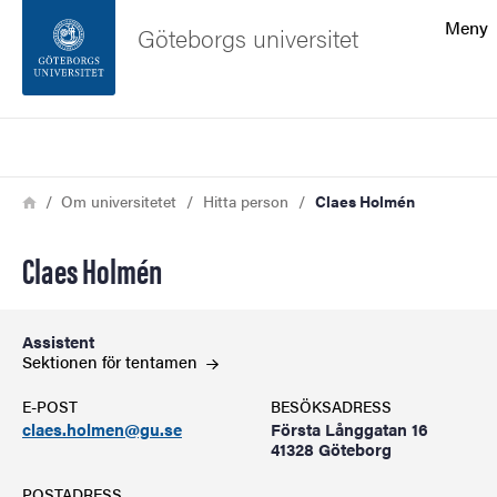
Sökfunktionen
Meny
Göteborgs universitet
Sidfoten
Sök
Kontakta universitetet
Länkstig
Hem
Om universitetet
Hitta person
Claes Holmén
Om webbplatsen
Claes Holmén
Assistent
Sektionen för
tentamen
E-POST
BESÖKSADRESS
claes.holmen@gu.se
Första Långgatan 16
41328 Göteborg
POSTADRESS