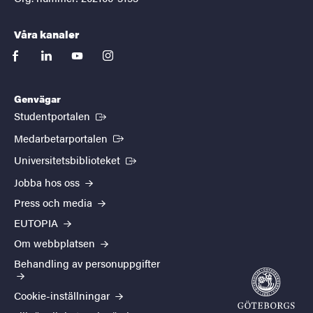
Våra kanaler
facebook
linkedin
youtube
instagram
Genvägar
(Extern länk)
Studentportalen
(Extern länk)
Medarbetarportalen
(Extern länk)
Universitetsbiblioteket
Jobba hos oss
Press och media
EUTOPIA
Om webbplatsen
Behandling av personuppgifter
Cookie-inställningar